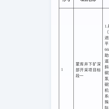
1
（
进
平
6
助
道
蒙库井下矿深
斜
1
部开采项目标
硐
段一
泵
硐
机
系
殊
际