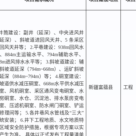
.井筒建设：副井（延深）、中央进风井
延深）、斜坡道进回风天井、5 条采区
回风天井等； 2.平巷建设：938m回风水
、884m主运输水平、794m辅助水平、
68m进风排水水平等； 3.斜坡道建设：辅
斜坡道延深（794m~668m）、运矿斜坡
延深（884m~794m）等； 4.硐室建设：
坡道供水减压硐室、668m水平供水减压
新疆富蕴县
工程
室、风机硐室、采区通风变电硐室、水
房硐室、水仓、沉淀池、排水泵房变电
室、压滤机硐室、防水闸门硐室、铲运
修理间等； 5.各井巷风水管线及“三大”
统安装； 6.井下工程地质、水文地质特
区域安全防护措施，根据专项方案以实
产生为准。 具体以正式发布工程量清单