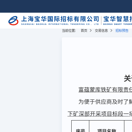
当前位置:
首页
交易信息
招标预告
关
富蕴蒙库铁矿有限责
为便于供应商及时了
下矿深部开采项目标段一
序号
项目名称