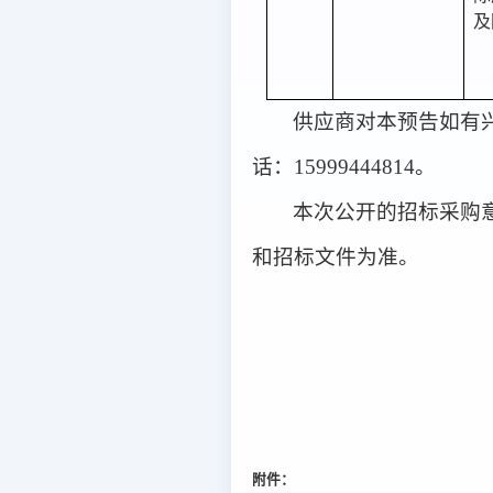
及
供应商对本预告如有
话：15999444814。
本次公开的
招标
采购
和
招标
文件为准。
附件：