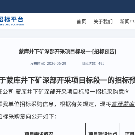
首页
关于我们
新闻中
蒙库井下矿深部开采项目标段一-[招标预告]
发布时间：
2026-06-29
阅读次数：
495
于蒙库井下矿深部开采项目标段一的招标
任公司
蒙库井下矿深部开采项目标段一
招标采购
意向
解
我单位招标
采购信息，根据有关规定，现
将
富蕴蒙库
招标
采购意向公开如下：
项目
需求概况
项目建设地点
项目