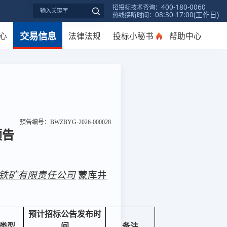
400-180-0060
招投标技术咨询：
08:30-17:00(工作日)
热线接听时间：
交易信息
心
法律法规
投标小秘书
帮助中心
预告编号：
BWZBYG-2026-000028
预告
铁矿有限责任公司
蒙库井
预计
招标公告发布
时
类型
间
备注