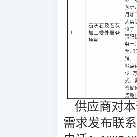
预计加
月加
人实
石灰石及石灰
位于
1
加工委外服务
钢钙镁
项目
务一
至加
铺。
地点
少1
式，
仓储
务期
供应商对本
需求
发布联系