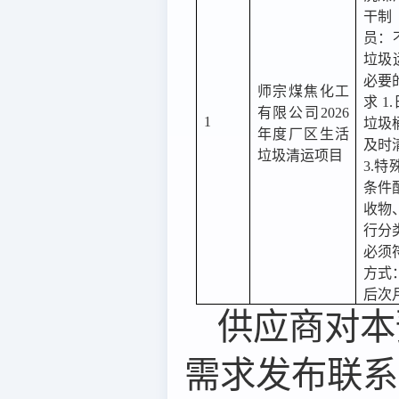
干制
员：
垃圾
必要
师宗煤焦化工
求 
有限公司2026
1
垃圾桶
年度厂区生活
及时
垃圾清运项目
3.
条件
收物
行分
必须
方式
后次
供应商对本
需求
发布联系