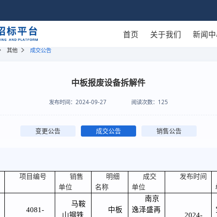
首页
关于我们
新闻中
其他
成交公告
中板报废设备拆解件
发布时间：
2024-09-27
阅读次数：
125
变更公告
成交公告
销售公告
项目编号
销售
明细
成交
发布时间
单位
名称
单位
南京
马鞍
4081-
中板
逸泽盛再
山钢铁
2024-