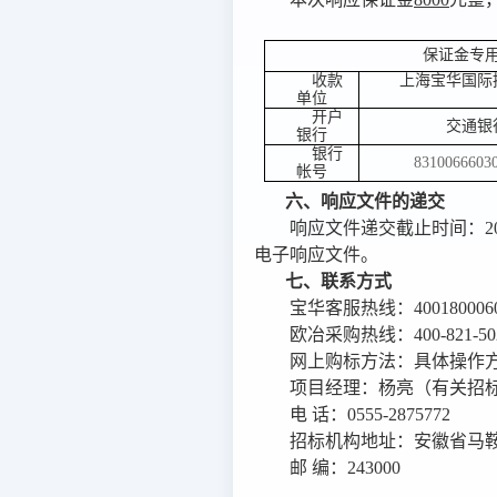
保证金专
收款
上海宝华国际
单位
开户
交通银
银行
银行
8310066603
帐号
六、响应文件的递交
响应文件递交截止时间：
2
电子响应文件。
七、联系方式
宝华客服热线：
400180006
欧冶采购热线：
400-821-5
网上购标方法：具体操作
项目经理：杨亮（有关招
电 话：
0555-2875772
招标机构地址：安徽省马
邮 编：
243000