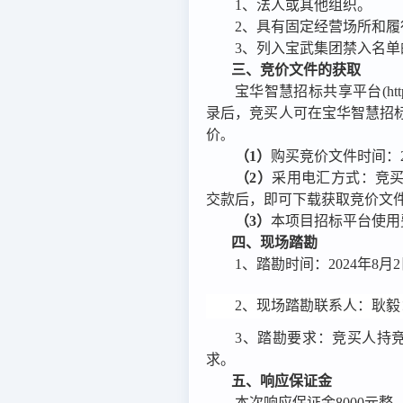
1
、法人或其他组织。
2
、具有固定经营场所和履
3
、列入宝武集团禁入名单
三、竞价文件的获取
宝华智慧招标共享平台
(ht
录后，竞买人可在宝华智慧招
价
。
（1）
购买竞价文件时间：
（2）
采用电汇方式：竞
交款后，即可下载获取竞价文
（3）
本项目招标平台使用
四、现场踏勘
1
、踏勘时间：
2024
年
8
月
2
2
、现场踏勘
联系人：耿毅
3
、踏勘要求：竞买人持
求。
五、响应保证金
本次响应保证金
8000
元整