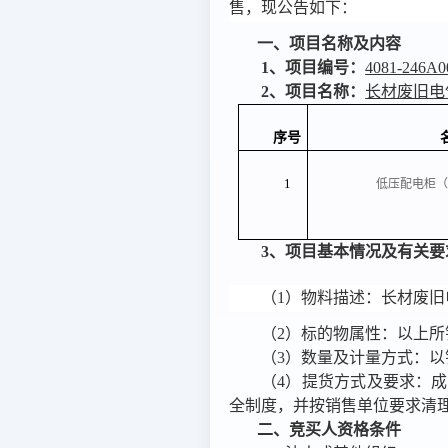
售，现公告如下：
一、项目名称及内容
1
、项目编号：
4081-246A0
2
、项目名称：
长材废旧电
序号
1
低压配电柜（
3
、项目基本情况及有关要
（
1
）物料描述：长材废旧
（
2
）标的物属性：
以上所
（
3
）数量及计量方式：以
（
4
）提货方式及要求：
成
全制度，并按销售单位要求清
二、竞买人资格条件