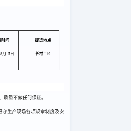
货时间
提货地点
年
8
月
15
日
长材二区
、质量不做任何保证
。
遵守生产现场各项规章制度及安