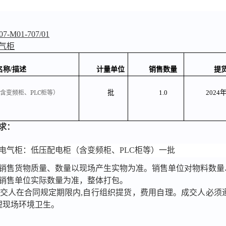
07-M01-707/01
气柜
名称
/
描述
计量单位
销售数量
提
PLC
批
1.0
2024
含变频柜、
柜等）
求：
电气柜：低压配电柜（含变频柜、
PLC
柜等）一批
销售货物质量、数量以现场产生实物为准。
销售单位对物料数量
销售单位实际数量为准，整体打包。
交人
在合同规定期限内
,
自行组织提货，费用自理。成交人必须
理现场环境卫生
。