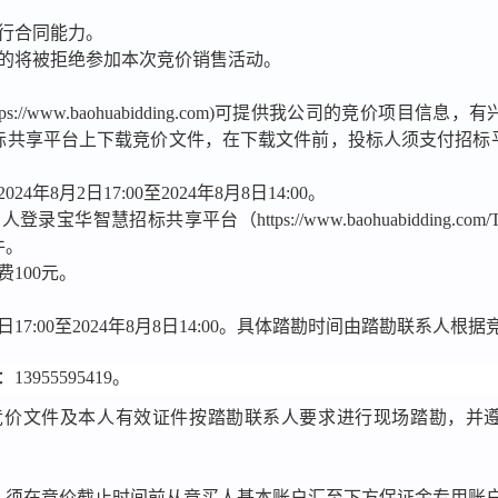
行合同能力。
的将被拒绝参加本次竞价销售活动。
tps://www.baohuabidding.com)
可提供我公司的竞价项目信息，有
标共享平台上下载竞价文件，在下载文件前，投标人须支付招标
2024
年
8
月
2
日
17:00
至
2024
年
8
月
8
日
14:00
。
买人登录宝华智慧招标共享平台（
https://www.baohuabidding.com/
件。
费
100
元。
日
17:00
至
2024
年
8
月
8
日
14:00
。具体踏勘时间由踏勘联系人根据
：
13955595419
。
竞价文件及本人有效证件按踏勘联系人要求进行现场踏勘，并
，须在竞价截止时间前从竞买人基本账户汇至下方保证金专用账