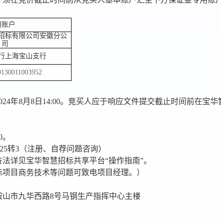
用账户
招标有限公司安徽分公
司
行上海宝山支行
0130011003952
024
年
8
月
8
日
14:00
。竞买人应于响应文件提交截止时间前在宝华
0
。
025
转
3
（注册、自荐问题咨询）
方法详见宝华智慧招标共享平台
“
操作指南
”
。
标项目商务技术等问题可致电项目经理。）
鞍山市九华西路
8
号马钢生产指挥中心主楼