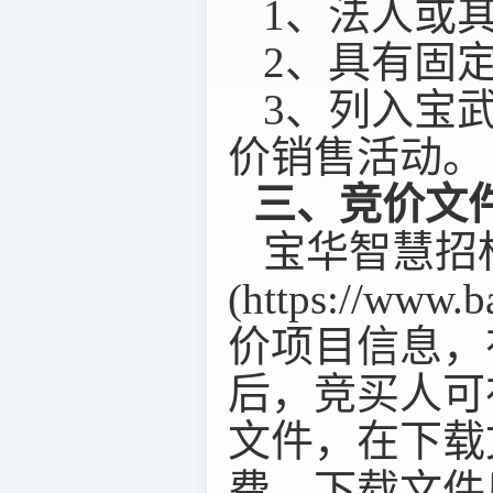
1
、
法人或
2
、
具有固
3
、
列入宝
价销售活动。
三、竞价
文
宝华智慧招
(https://ww
价
项目信息，
后，
竞买人
可
文件
，
在下载
费，下载文件