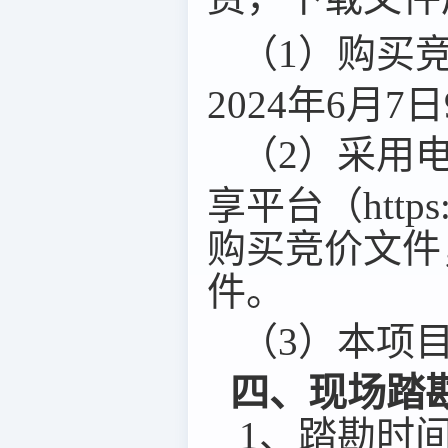
（1）
购买
202
4
年
6
月
7
日
（2）
采用
享平台
（
http
购买竞价
文件
件。
（3）
本项
四、
现场踏
1
、
踏勘时