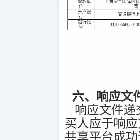
收款单
上海宝华国际招标
位
司
开户银
交通银行上
行
银行帐
8310066603013
号
六、响应文
响应文件递
买
人应于
响应
共享平台成功