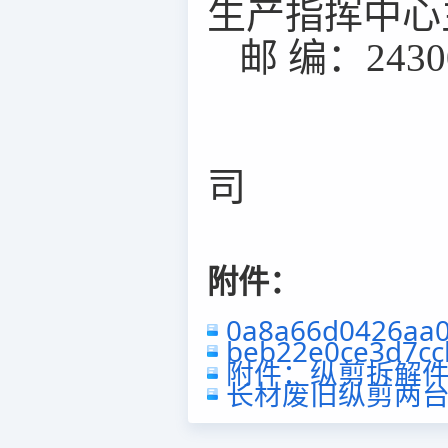
生产指挥中心
邮
编：
2430
司
附件：
0a8a66d0426aa0
beb22e0ce3d7cc
附件：纵剪拆解件清
长材废旧纵剪两台-