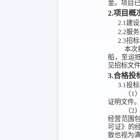
金
。项目
2.项目
2
.
1建
2.2服
2.3招
本次
船，至运
见招标文
3.合格
3.1投
（1
证明文件
（2
经营范围
可证》的
致也视为