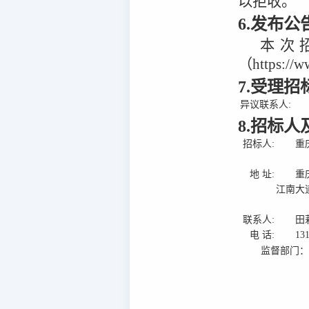
以拒收。
6.发布
本次
（https:/
7.受理
异议联系人:
8.招标
招标人:
重
地 址:
重
江南大
联系人:
田
电 话:
13
监督部门