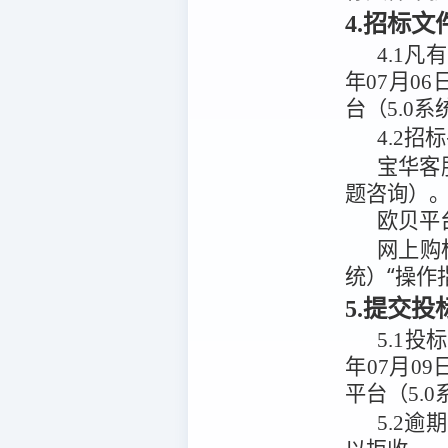
4.招标
4.1
凡有
年07月06
台（5.0系
4.2
招标
宝华客
题咨询）
欧贝平
网上购
统）“操作
5.提交
5.1
投标
年07月09
平台（5.0
5.2
逾期