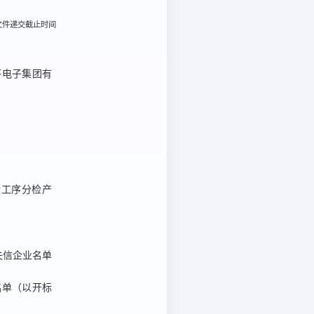
标文件递交截止时间
环电子集团有
。
检工序分检产
法失信企业名单
行人名单（以开标