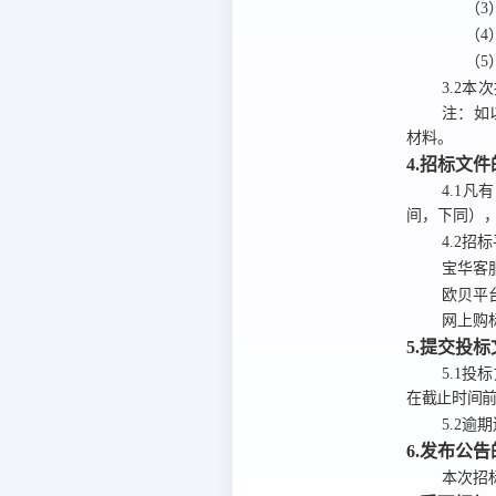
（3
（4
（5
3.2
本次
注：
如
材料。
4.招标文
4.1
凡有
间，下同）
4.2
招标
宝华客
欧贝平
网上购
5.提交投
5.1
投标
在截止时间
5.2
逾期
6.发布公
本次招标公