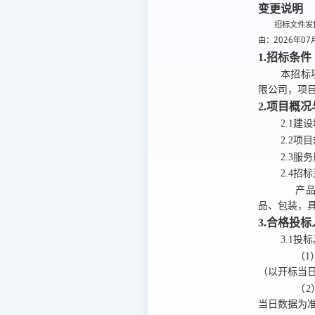
变更说明
招标文件发售
由：2026年07
1.招标条件
本招标
限公司，
项
2.项目概
2
.
1建
2
.
2项
2.3服
2.4招
产
品、包装，具
3.合格投
3.1投
（1
（以开标当
（2
当日数据为