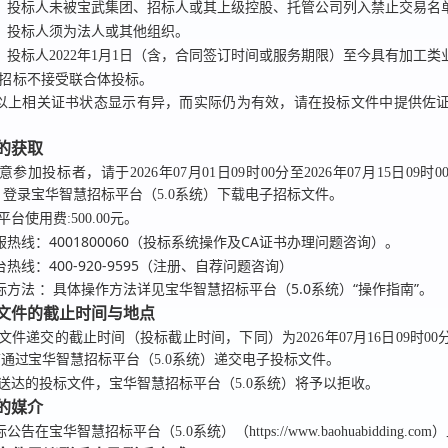
）投标人未被宝武集团、招标人或其上级控股、托管公司列入禁止交易名
）投标人须为法人或其他组织。
）投标人2022年1月1日（含，合同签订时间或服务期限）至今具有加工类
招标
不接受联合体投标。
以上相关证书状态显示有异，而实际仍为有效，请在投标文件中提供佐
件的获取
意参加投标者，请于
2026年07月01日09时00分
至
2026年07月15日09时0
，登录
宝华智慧招标平台（5.0系统）
下载电子招标文件。
平台使用费:500.00元。
4001800060（投标系统操作及CA证书办理问题咨询）。
服热线：
400-920-9595（注册、自荐问题咨询）
台热线：
：具体操作方法详见宝华智慧招标平台（5.0系统）“操作指南”。
标方法
标文件的截止时间与地点
文件递交的截止时间（投标截止时间，下同）为
2026年07月16日09时00
前通过
宝华智慧招标平台（5.0系统）
递交电子投标文件。
送达的投标文件，宝华智慧招标平台（5.0系统）将予以拒收。
告的媒介
告在宝华智慧招标平台（5.0系统）（https://www.baohuabidding.co