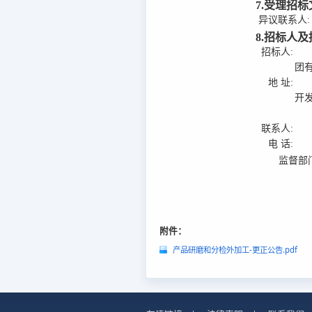
7.受理招
异议联系人:
8.招标人
招标人:
团
地 址:
开
联系人:
电 话:
监督部
附件：
产品研磨和分检外加工-更正公告.pdf