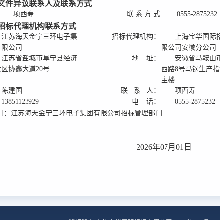
标文件异议联系人及联系方式
项西寿
联 系 方 式:
0555-2875232
及招标代理机构联系方式
江苏海天金宁三环电子集
招标代理机构：
上海宝华国际
有限公司
限公司安徽分公司
江苏省盐城市阜宁县经济
地 址：
安徽省马鞍山
发区协鑫大道20号
西路8号马钢生产
主楼
陈建国
联 系 人：
项西寿
13851123929
电 话：
0555-2875232
门：江苏海天金宁三环电子集团有限公司招标管理部门
2026年07月01日