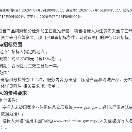
结束时间由：2026年07月09日09时00分，变更为：2026年07月15日09时00分。投
月10日09时00分，变更为：2026年07月16日09时00分。
项目
产品研磨和分检外加工已
批准建设，
项目招标人为江苏海天金宁三
目资金来自
自筹资金
。项目已具备招标条件，现对该项目的
进行公开招标
况与招标范围
设地点：
招标人指定的地点
。
目规模：
约3127470元（含13%税）
。
务周期：
合同签订生效之日起一年
。
标范围：
品研磨和分检外加工 1项，服务内容为研磨工序磨产品和清洗产品、分
体详见附件“相关要求”和“清单”。
标人的资格要求
标其他条件：
）投标人未被国家企业信用信息公示系统(www.gsxt.gov.cn)列入严重违
日数据为准）。
）投标人未被“信用中国”网站(www.creditchina.gov.cn)列入失信被执
准）。