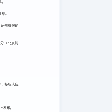
单。
业绩。
证证书有效的
0分
（北京时
分
，投标人应
m）上发布。