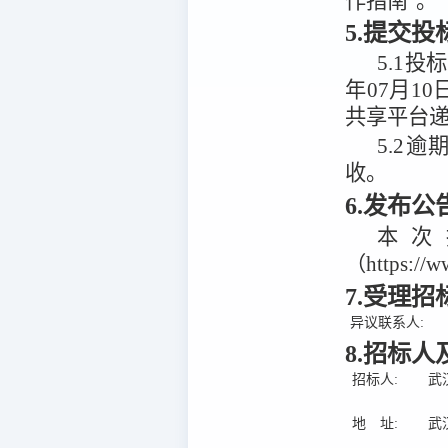
5.提交
5.1
投标
年07月10
共享平台
5.2
逾
收。
6.发布
本次
（https:/
7.受理
异议联系人:
8.招标
招标人:
武
地 址:
武