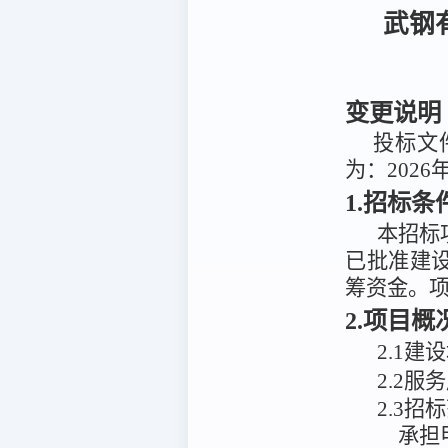
武钢
变更说明
投标文件
为：2026
1.招标条
本招标
已
批准建
筹资金
。
2.项目
2
.
1建
2.2服
2.3招
承担