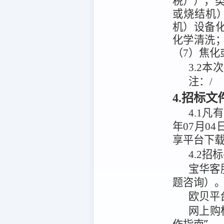
税）），
或烧结机
机）设备
化学清洗
（7）焦化
3.2
本次
注：
/
4.招标
4.1
凡有
年07月04
享平台
下
4.2
招标
宝华客
题咨询）
欧贝平
网上购
作指南”。