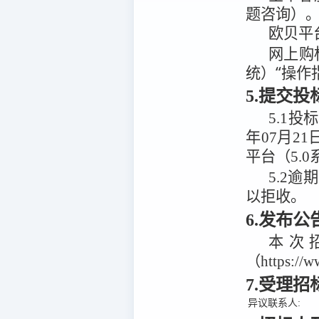
题咨询）
欧贝平
网上购
统）“操作
5.提交
5.1
投标
年07月21
平台（5.0
5.2
逾期
以拒收。
6.发布
本次
（https:/
7.受理
异议联系人: