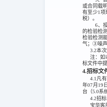
或合同载
有至少1项
税）。
6、
的检验检
检验检测
气；③噪
3.2
本次
注：
如
标文件中
4.招标
4.1
凡有
年07月19
台（5.0系
4.2
招标
宝华客