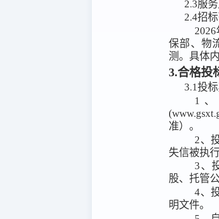
2.3服
2.4招
20
保部、物
测。具体
3.合格
3.1投
1
(www.g
准）。
2、投
失信被执
3、
股、托管
4、
明文件。
5、