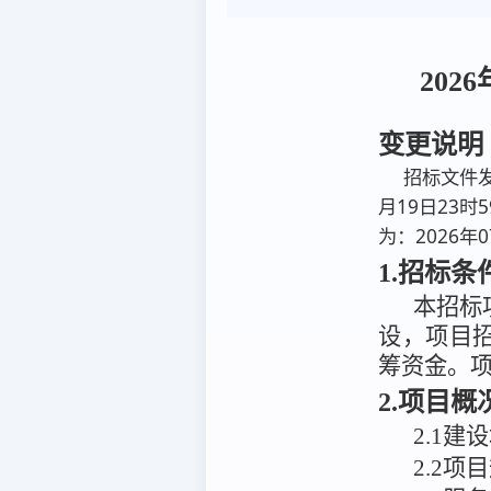
20
变更说明
招标文件发
月19日23时
为：2026年0
1.招标条
本招标
设，
项目
筹资金
。
2.项目
2
.
1建
2
.
2项