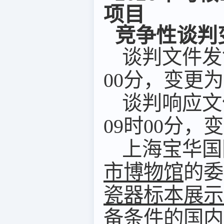
项目
竞争性谈判
谈判
文件发
00
分，变更为
谈判响应
文
09
时
00
分，变
上海宝华国
市博物馆
的委
瓷器标本展示
备条件的国内