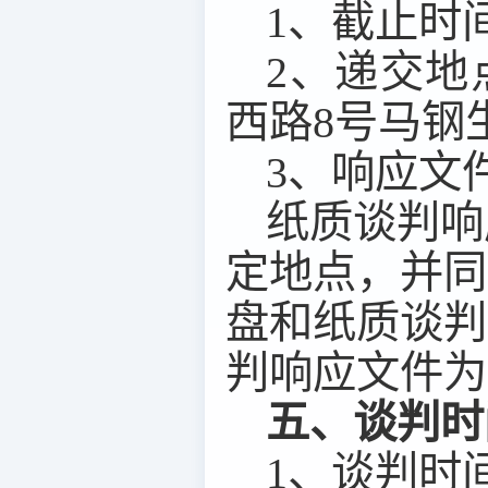
1
、截止时
2
、递交地
西路
8
号马钢
3
、响应文
纸质
谈判
响
定地点，并同
盘和纸质
谈判
判
响应文件为
五、谈判时
1
、谈判时