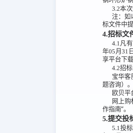
3.2
本次
注：
如
标文件中
4.招标
4.1
凡有
年05月31
享平台
下
4.2
招标
宝华客
题咨询）
欧贝平
网上购
作指南”。
5.提交
5.1
投标