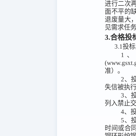
进行二次
面不平的
退废量大
见需求任
3.合格
3.1投
1
(www.g
准）。
2、投
失信被执
3、
列入禁止
4、
5、
时间或合
钢环形炉