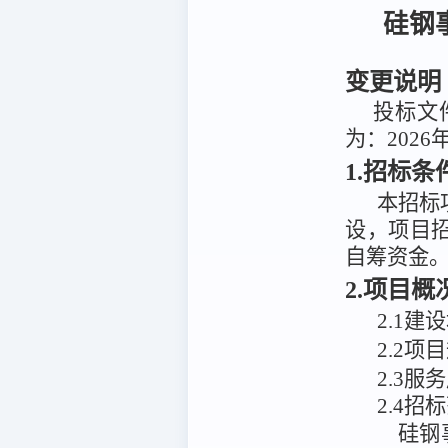
硅钢
变更说明
投标文件
为：2026
1.招标条
本招标
设，
项目
自筹资金
2.项目
2
.
1建
2
.
2项
2.3服
2.4招
硅钢