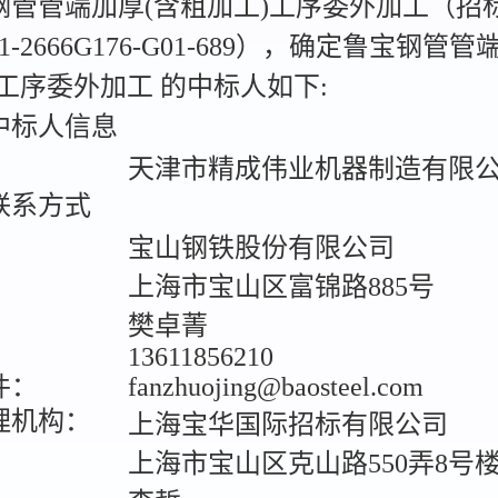
钢管管端加厚(含粗加工)工序委外加工（招
1-2666G176-G01-689），确定鲁宝钢管
工序委外加工 的中标人如下:
标人信息
：
天津市精成伟业机器制造有限
系方式
：
宝山钢铁股份有限公司
上海市宝山区富锦路885号
：
樊卓菁
13611856210
件：
fanzhuojing@baosteel.com
理机构：
上海宝华国际招标有限公司
上海市宝山区克山路550弄8号