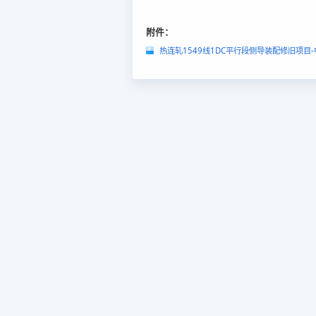
附件：
热连轧1549线1DC平行段侧导装配修旧项目-