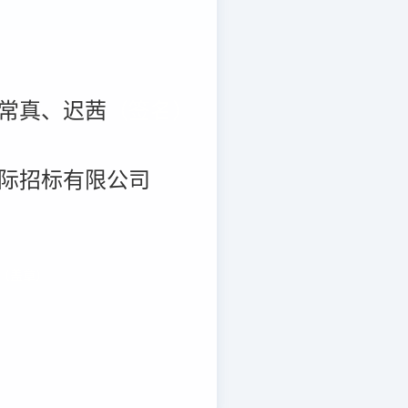
常真、迟茜
（签名）
际招标有限公司

（盖章）