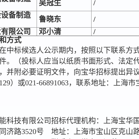
吴冠生
/
金设备制造
鲁晓东
/
业有限公司
邓小清
/
和方式
在中标候选人公示期内，按照以下联系方
件。（投标人应当以纸质书面形式、法定
，并附必要证明文件，向宝华招标提出异议）
7578129）或021-66891063，联系地址：上
能科技有限公司
招标代理机构：上海宝华
济路3520号
地址：上海市宝山区克山路5