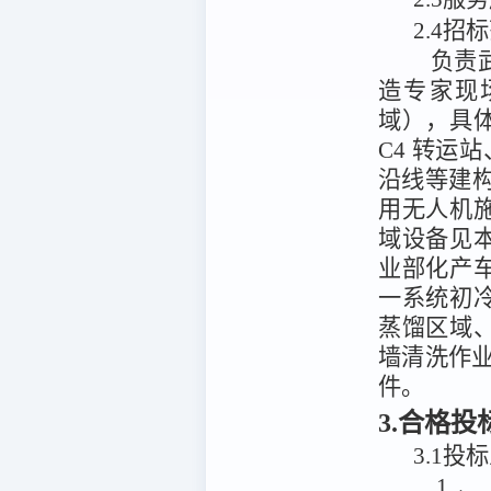
2.4招
负责
造专家现
域），具
C4 转运
沿线等建构
用无人机
域设备见
业部化产
一系统初
蒸馏区域、
墙清洗作
件。
3.合格
3.1投
1