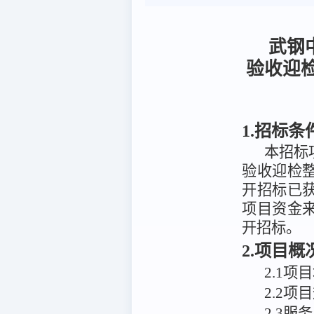
武钢
验收迎
1.招标条
本招标
验收迎检
开招标
已
项目资金
开招标。
2.项目
2
.
1项
2
.
2项
2.3服