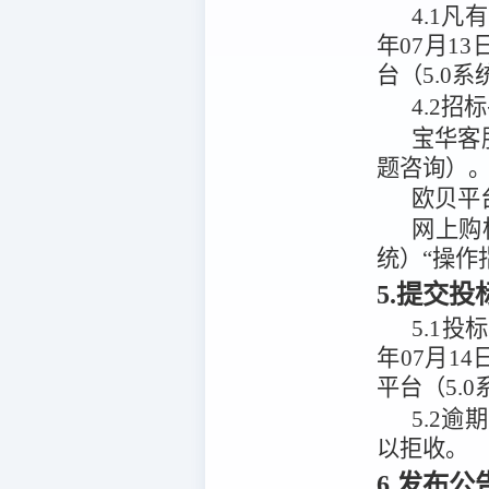
4.1
凡有
年07月13
台（5.0系
4.2
招标
宝华客
题咨询）
欧贝平
网上购
统）“操作
5.提交
5.1
投标
年07月14
平台（5.0
5.2
逾期
以拒收。
6.发布