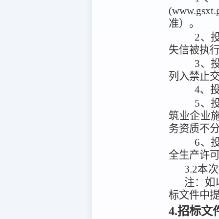
(www.g
准）。
2、投
失信被执
3、
列入禁止
4、
5、
筑业企业
务资质不
6、
全生产许
3.2
本次
注：
如
标文件中
4.招标