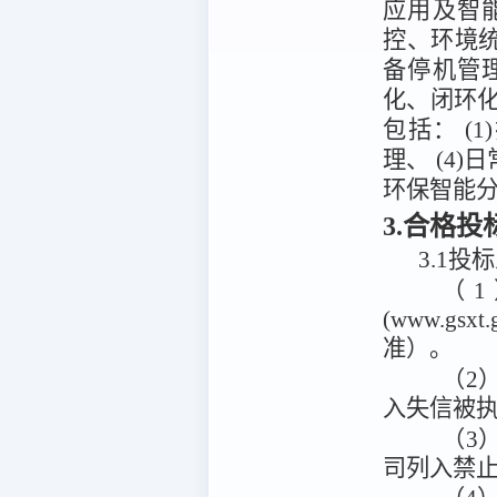
应用及智
控、环境
备停机管
化、闭环
包括： (
理、 (4)
环保智能
3.合格
3.1投
（
(www.g
准）。
（2）
入失信被
（3
司列入禁