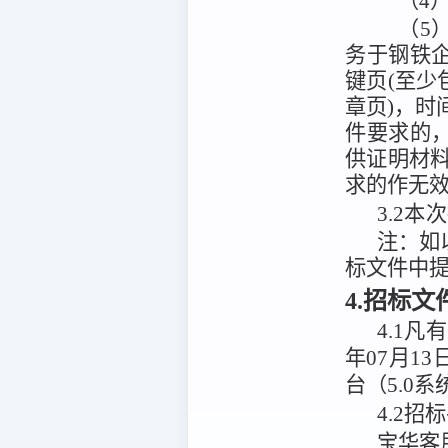
（4
（5
务于钢铁
键页(至
章页)，时
件要求的
供证明材
求的作无
3.2
本次
注：
如
标文件中
4.招标
4.1
凡有
年07月13
台（5.0系
4.2
招标
宝华客