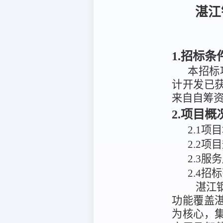
湛江
1.招标条
本招标
计开发
已
来自
自筹
2.项目
2
.
1项
2
.
2项
2.3服
2.4招
湛江
功能覆盖
为核心，