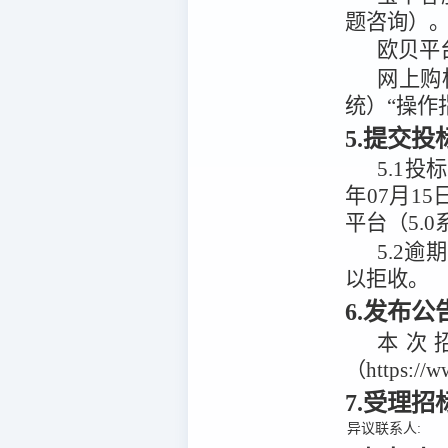
题咨询）
欧贝平
网上购
统）“操作
5.提交
5.1
投标
年07月15
平台（5.0
5.2
逾期
以拒收。
6.发布
本次
（https:/
7.受理
异议联系人: