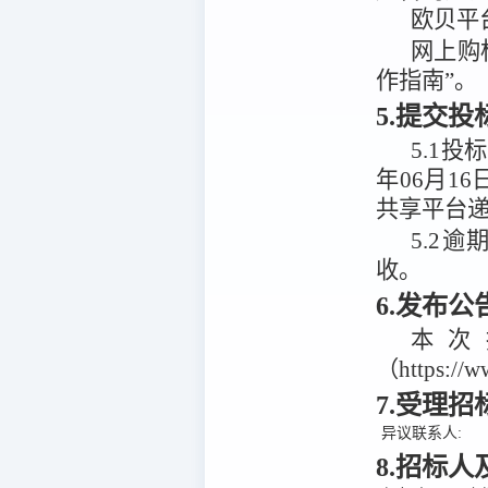
欧贝平
网上购
作指南”。
5.提交
5.1
投标
年06月16
共享平台
5.2
逾
收。
6.发布
本次
（https:/
7.受理
异议联系人:
8.招标