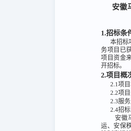
安徽
1.招标条
本招标
务项目
已
项目资金
开招标。
2.项目
2
.
1项
2
.
2项
2.3服
2.4招
安徽
运、安保