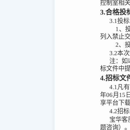
控制室相
3.合格
3.1投
1、
列入禁止
2、
3.2
本次
注：
如
标文件中
4.招标
4.1
凡有
年06月15
享平台
下
4.2
招标
宝华客
题咨询）