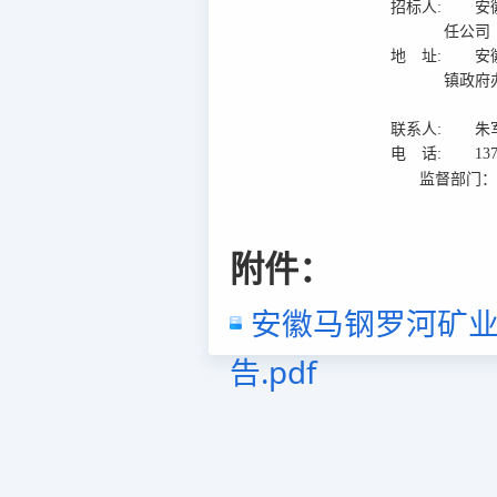
招标人:
安
任公司
地 址:
安
镇政府
联系人:
朱
电 话:
13
监督部门
附件：
安徽马钢罗河矿业
告.pdf