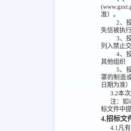
(www.g
准）。
2、投
失信被执
3、
列入禁止
4、
其他组织
5、
罩的制造或
日期为准
3.2
本次
注：
如
标文件中
4.招标
4.1
凡有