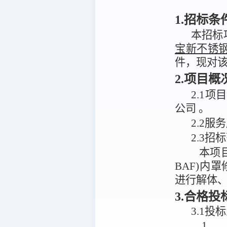
1.招标条
本招标
宝新不锈
件，现对
2.项目
2
.
1项
公司
。
2.2服
2.3招
本项
BAF)内
进行解体
3.合格
3.1投
1