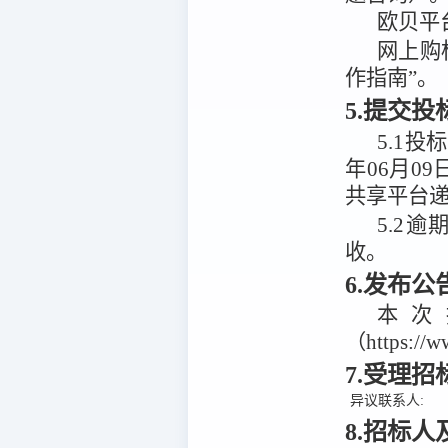
欧贝平
网上购
作指南”。
5.提交
5.1
投标
年06月09
共享平台
5.2
逾
收。
6.发布
本次
（https:/
7.受理
异议联系人:
8.招标