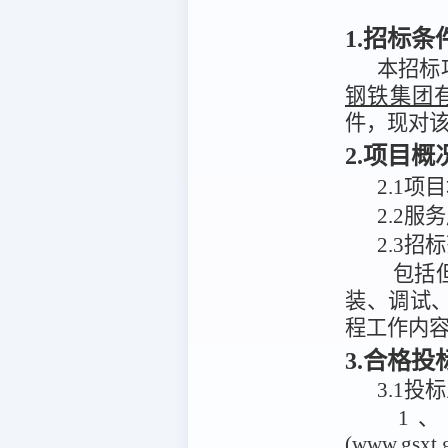
1.招标条
本招标
钢铁集团
件，现对
2.项目
2
.
1项
2.2服
2.3招
包括
装、调试
程工作内
3.合格
3.1投
1
(www.g