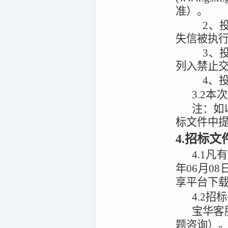
准）。
2、投
失信被执
3、
列入禁止
4、
3.2
本次
注：
如
标文件中
4.招标
4.1
凡有
年06月08
享平台
下
4.2
招标
宝华客
题咨询）