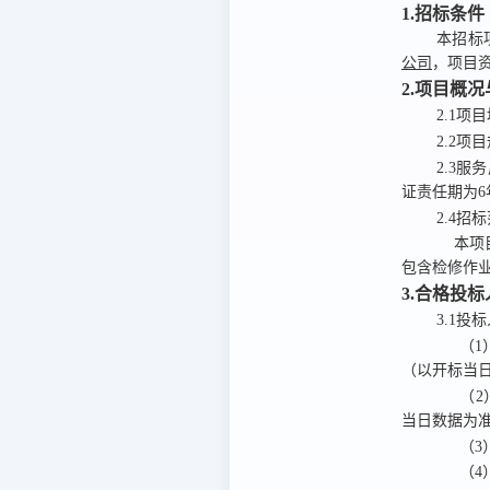
1.招标条件
本招标
公司
，项目
2.项目概
2
.
1项
2
.
2项
2.3服
证责任期为6
2.4招
本项
包含检修作
3.合格投
3.1投
（1
（以开标当
（2
当日数据为
（3
（4