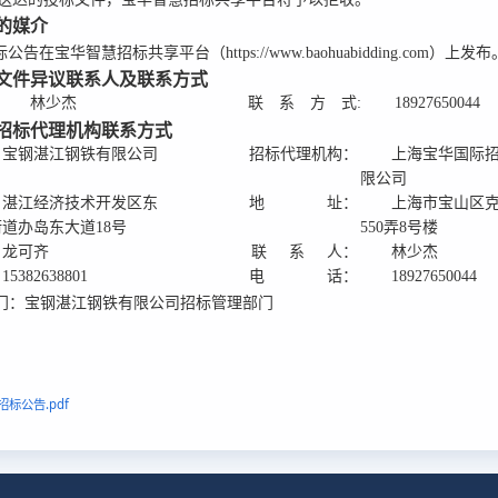
告的媒介
告在宝华智慧招标共享平台（https://www.baohuabidding.com）上发布
标文件异议联系人及联系方式
林少杰
联 系 方 式:
18927650044
及招标代理机构联系方式
宝钢湛江钢铁有限公司
招标代理机构：
上海宝华国际
限公司
湛江经济技术开发区东
地 址：
上海市宝山区
道办岛东大道18号
550弄8号楼
龙可齐
联 系 人：
林少杰
15382638801
电 话：
18927650044
门：宝钢湛江钢铁有限公司招标管理部门
标公告.pdf