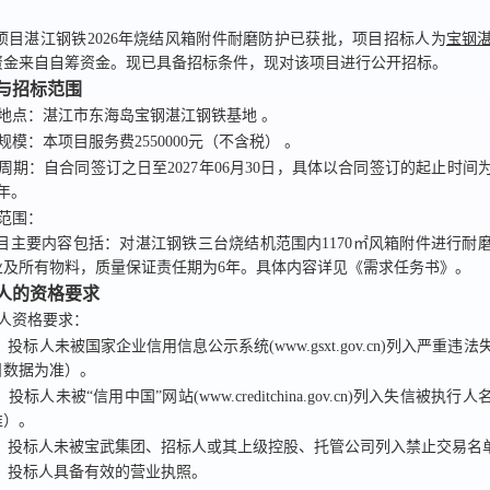
项目
湛江钢铁2026年烧结风箱附件耐磨防护
已获批，项目招标人为
宝钢
资金来自
自筹资金
。现已具备招标条件，现对该项目
进行公开招标。
况与招标范围
目地点：
湛江市东海岛宝钢湛江钢铁基地
。
目规模：
本项目服务费2550000元（不含税）
。
务周期：
自合同签订之日至2027年06月30日，具体以合同签订的起止时间
年
。
标范围：
目主要内容包括：对湛江钢铁三台烧结机范围内1170㎡风箱附件进行耐
业及所有物料，质量保证责任期为6年。具体内容详见《需求任务书》。
标人的资格要求
标人资格要求：
）投标人未被国家企业信用信息公示系统(www.gsxt.gov.cn)列入严重违
日数据为准）。
）投标人未被“信用中国”网站(www.creditchina.gov.cn)列入失信被执
准）。
）投标人未被宝武集团、招标人或其上级控股、托管公司列入禁止交易名
）投标人具备有效的营业执照。