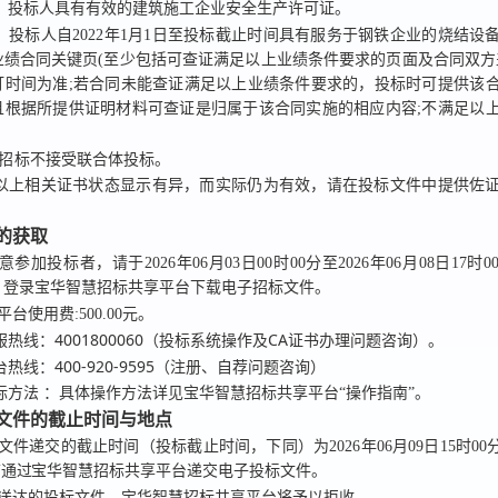
）投标人具有有效的建筑施工企业安全生产许可证。
）投标人自2022年1月1日至投标截止时间具有服务于钢铁企业的烧结设
业绩合同关键页(至少包括可查证满足以上业绩条件要求的页面及合同双方
订时间为准;若合同未能查证满足以上业绩条件要求的，投标时可提供该
且根据所提供证明材料可查证是归属于该合同实施的相应内容;不满足以
招标
不接受联合体投标。
以上相关证书状态显示有异，而实际仍为有效，请在投标文件中提供佐
件的获取
意参加投标者，请于
2026年06月03日00时00分
至
2026年06月08日17时0
，登录
宝华智慧招标共享平台
下载电子招标文件。
平台使用费:500.00元。
4001800060（投标系统操作及CA证书办理问题咨询）。
服热线：
400-920-9595（注册、自荐问题咨询）
台热线：
标方法
：具体操作方法详见宝华智慧招标共享平台“操作指南”。
标文件的截止时间与地点
文件递交的截止时间（投标截止时间，下同）为
2026年06月09日15时00
前通过
宝华智慧招标共享平台
递交电子投标文件。
送达的投标文件，宝华智慧招标共享平台将予以拒收。