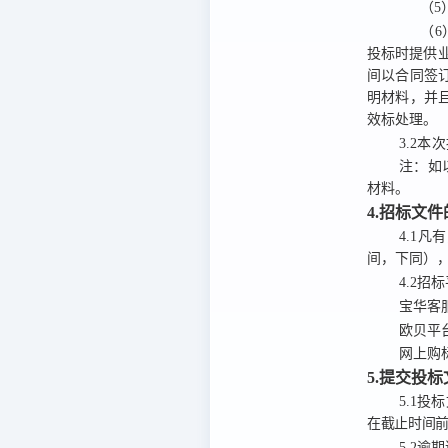
（5
（6
投标时提供
间以合同签
明材料，并
效标处理。
3.2
本次
注：
如
材料。
4.招标文
4.1
凡有
间，下同）
4.2
招标
宝华客
欧贝平
网上购
5.提交投
5.1
投标
在截止时间
5.2
逾期