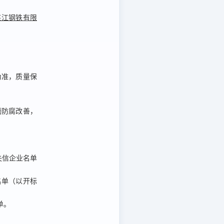
湛江钢铁有限
为准，质量保
磨防腐改善，
法失信企业名单
行人名单（以开标
单。