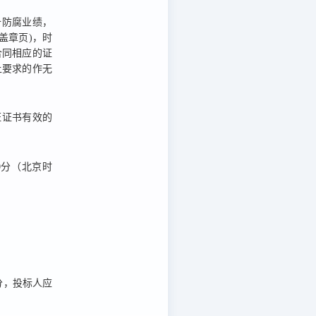
备防腐业绩，
盖章页)，时
合同相应的证
上要求的作无
证证书有效的
0分
（北京时
分
，投标人应