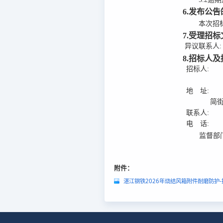
6.发布公
本次招标公
7.受理招
异议联系人:
8.招标人
招标人:
地 址:
简街
联系人:
电 话:
监督部
附件：
湛江钢铁2026年烧结风箱附件耐磨防护-招