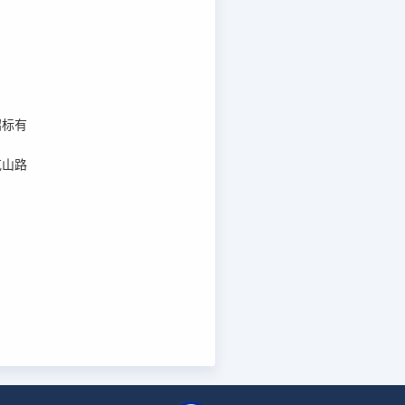
。
招标有
克山路