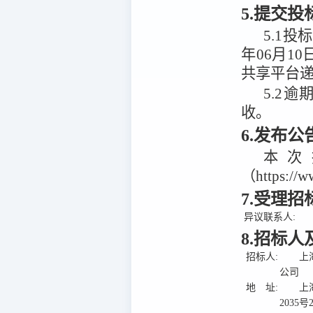
5.提交
5.1
投标
年06月10
共享平台
5.2
逾
收。
6.发布
本次
（https:/
7.受理
异议联系人:
8.招标
招标人:
上
公司
地 址:
上
2035号