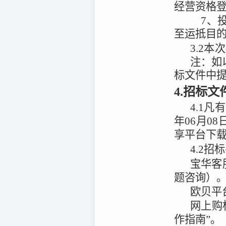
经营资格
7、
至运抵目
3.2
本次
注：
如
标文件中
4.招标
4.1
凡有
年06月08
享平台
下
4.2
招标
宝华客
题咨询）
欧贝平
网上购
作指南”。