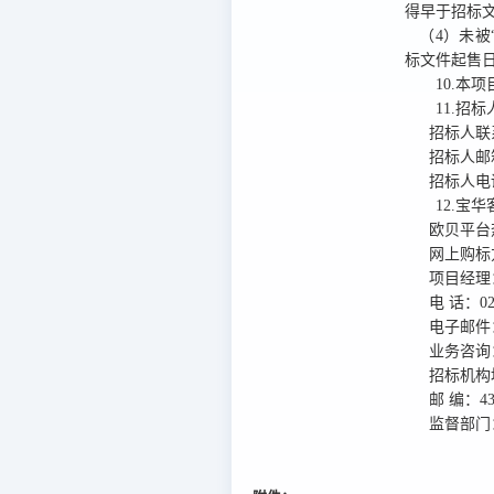
得早于招标文
（4）未被“
标文件起售日
10.本项
11.招
招标人联
招标人邮
招标人电
12.宝
欧贝平台
网上购标
项目经理
电
话：
0
电子邮件
业务咨询
招标机构
邮
编：
4
监督部门