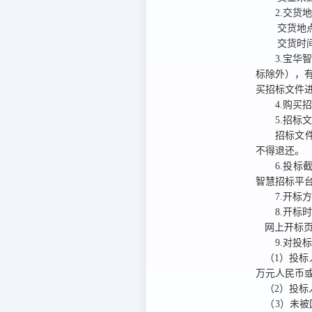
2.交货
交货地
交货时
3.宝华智慧
标除外），
买招标文件
4.购买
5.招标
招标文
不得退还。
6.投标
智慧招标平台
7.开标
8.开标
网上开标页
9.对投
（1）投标
万元人民币
（2）投
（3）未被