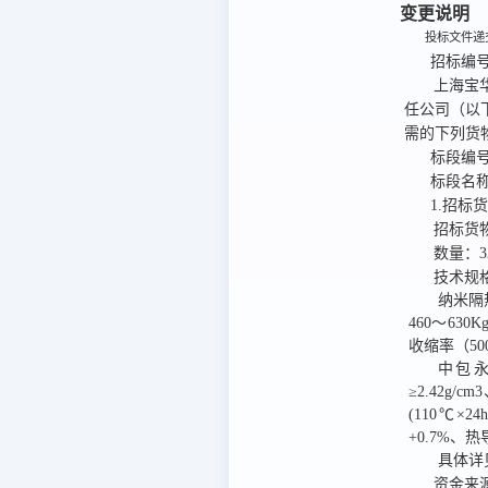
变更说明
投标文件递交
招标编
上海宝
任公司
（以
需的下列货
标段编
标段名
1.招标
招标货
数量：
技术规
纳米隔热
460～630
收缩率（50
中包永久
≥2.42g/
(110℃×2
+0.7%、热
具体详
资金来