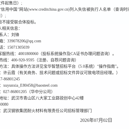
件起售日）;
信用中国”网站(www.creditchina.gov.cn)列入失信被执行人名单（查
）;
目
不接受
联合体投标。
标人相关信息：
系人：
刘锋
箱：
339078206@qq.com
话：
15071305039
华客服热线：
4001800060
（投标系统操作及CA证书办理问题咨询）。
热线：
400-920-9595
（注册、自荐问题咨询）
方法
：具体操作方法详见宝华智慧招标平台（5.0系统）“操作指南”。
：
许云霞
（有关商务、技术问题或招标文件异议可致电项目经理。）
27-86801245
：
xuyunxia_E80458@baosteel.com
：
027-86801205（华中分公司）
地址：
武汉市青山区八大家工业路锐创中心42楼
30080
：
武汉钢铁集团耐火材料有限责任公司招标管理部门
2026年07月02日