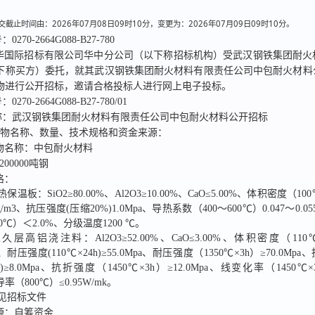
截止时间由：2026年07月08日09时10分，变更为：2026年07月09日09时10分。
号：
0270-2664G088-B27-780
华国际招标有限公司华中分公司
（以下称招标机构）受
武汉钢铁集团耐火
下称买方）委托，就其
武汉钢铁集团耐火材料有限责任公司中包耐火材料
物进行公开招标，
邀请合格投标人进行网上电子投标。
号：
0270-2664G088-B27-780/01
称：
武汉钢铁集团耐火材料有限责任公司中包耐火材料公开招标
货物名称、数量、技术规格和资金来源：
物名称：
中包耐火材料
3200000吨钢
格：
保温板：SiO2≥80.00%、Al2O3≥10.00%、CaO≤5.00%、体积密度（100
Kg/m3、抗压强度(压缩20%)1.0Mpa、导热系数（400～600℃）0.047～0.05
0℃）＜2.0%、分级温度1200 ℃。
层高铝浇注料：Al2O3≥52.00%、CaO≤3.00%、体积密度（110℃
cm3、耐压强度(110℃×24h)≥55.0Mpa、耐压强度（1350℃×3h）≥70.0Mp
4h)≥8.0Mpa、抗折强度（1450℃×3h）≥12.0Mpa、线变化率（1450℃
导率（800℃）≤0.95W/mk。
见招标文件
源：
自筹资金