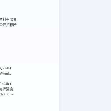
材料有限责
公开招标
所
℃×24h）
5W/mk、
×24h）
a、抗折强度
×3h）0～