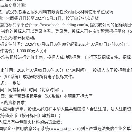
地点和交货时间：
点：
武汉钢铁集团耐火材料有限责任公司耐火材料使用单位现场
间：
合同签订日起至2027年5月31日，按订单分批次送货
招标共享平台(https://www.baohuabidding.com)
可提供我公司的招标项目
有兴趣的投标
人可以登录查看。
登录后，
投标人可在宝华智慧招标平台（5
进行投标和开标活动。
招标文件时间：
2026年07月02日09时00分
起到
2026年07月07日17时00分
止。
文件售价：
1,000.00
元人民币
件均按标段进行计价出售
，
投标人
成功购标后
，自行下载招标文件。招标
截止时间：
2026年07月09日09时10分
（北京时间）。
投标人应于投标截止
（5.0系统）
成功
递交所有电子投标文件。
方式：
一步法
时间：
同投标截止时间
（北京时间）。
面：宝华智慧招标平台（5.0系统）本项目开标大厅
标人的资格要求：
人应为制造商，投标人必须在中华人民共和国境内合法注册，法人注册资本
或等值外币（按开标日汇率折算）；
标人应具有中包耐火材料的供货业绩；
国家企业信用信息公示系统(www.gsxt.gov.cn)列入严重违法失信企业