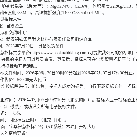
炉身镁碳砖（后大面）：MgO≥74%，C≥16%，体积密度≥2.96g/cm3
压强度≥35MPa，高温抗折强度(1400℃×30min)≥9MPa。
详见招标文件
源：
自筹资金
地点和交货时间：
点：
武汉钢铁集团耐火材料有限责任公司指定仓库
间：
2026年7月20日，具备发货条件
招标共享平台(https://www.baohuabidding.com)
可提供我公司的招标项目
有兴趣的投标
人可以登录查看。
登录后，
投标人可在宝华智慧招标平台（5
进行投标和开标活动。
招标文件时间：
2026年06月30日09时00分
起到
2026年07月07日17时00分
止。
文件售价：
500.00
元人民币
件均按标段进行计价出售
，
投标人
成功购标后
，自行下载招标文件。招标
截止时间：
2026年07月09日09时10分
（北京时间）。
投标人应于投标截止
（5.0系统）
成功
递交所有电子投标文件。
方式：
一步法
时间：
同投标截止时间
（北京时间）。
面：宝华智慧招标平台（5.0系统）本项目开标大厅
标人的资格要求：