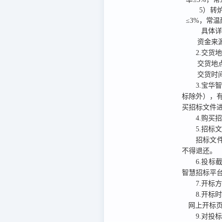
5）转炉
≤3%，常温耐
 具体
资金来
2.交货
交货地
交货时
3.宝华智慧
标除外），
买招标文件
4.购买
5.招标
招标文
不得退还。
6.投标
智慧招标平台
7.开标
8.开标
网上开标页
9.对投