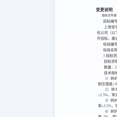
变更说明
投标文件递交
招标编
上海宝
任公司
（以
开招标，
邀
标段编
标段名
1.招标
招标货
数量：
技术规
1）转炉
耐压强度≥38
2）转
≤2.5%，常
3）转炉
率≤3.5%，
4）转炉
率≤3%，常温