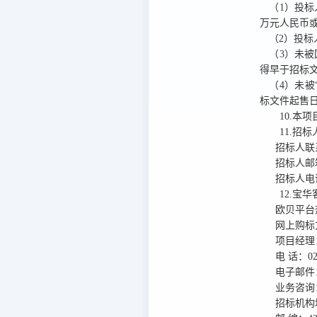
（1）投
万元人民币
（2）投
（3）未被
得早于招标文
（4）未被“
标文件起售日
10.本项
11.招
招标人联
招标人邮
招标人电
12.宝
欧贝平台
网上购标
项目经理
电
话：
0
电子邮件
业务咨询
招标机构