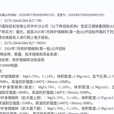
截止时间由：2026年07月08日09时10分，变更为：2026年07月09日09时10分。
号：
0270-2664G084-B27-780
华国际招标有限公司华中分公司
（以下称招标机构）受
武汉钢铁集团耐火
下称买方）委托，就其
2026年7月转炉镁碳砖(第一批)公开招标
所需的下列
请合格投标人进行网上电子投标。
号：
0270-2664G084-B27-780/01
称：
2026年7月转炉镁碳砖(第一批)公开招标
货物名称、数量、技术规格和资金来源：
物名称：
转炉镁碳砖功效采购
2150000吨钢
格：
炉底镁碳砖：MgO≥76%，C≥14%，体积密度≥2.98g/cm3，显气孔率≤2.
MPa，高温抗折强度(1400℃×30min)≥10MPa。   
炉炉身镁碳砖(熔池)：MgO≥74%，C≥16%，体积密度≥2.98g/cm3
温耐压强度≥38MPa，高温抗折强度(1400℃×30min)≥10MPa。
炉身镁碳砖（前大面上部）：MgO≥76%，C≥14%，体积密度≥2.95g/cm
常温耐压强度≥35MPa，高温抗折强度(1400℃×30min)≥9MPa。
炉身镁碳砖（前大面下部）：MgO≥76%，C≥14%，体积密度≥2.98g/cm
耐压强度≥35MPa，高温抗折强度(1400℃×30min)≥9MPa。