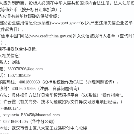
标人应为制造商，投标人必须在中华人民共和国境内合法注册，法人注册资本
或等值外币（按开标日汇率折算）；
标人应具有转炉镁碳砖的供货业绩；
国家企业信用信息公示系统(www.gsxt.gov.cn)列入严重违法失信企业
件起售日）;
信用中国”网站(www.creditchina.gov.cn)列入失信被执行人名单（查
）;
目
不接受
联合体投标。
标人相关信息：
系人：
刘锋
箱：
339078206@qq.com
话：
15071305039
华客服热线：
4001800060
（投标系统操作及CA证书办理问题咨询）。
热线：
400-920-9595
（注册、自荐问题咨询）
方法
：具体操作方法详见宝华智慧招标平台（5.0系统）“操作指南”。
：
许云霞
（有关商务、技术问题或招标文件异议可致电项目经理。）
27-86801245
：
xuyunxia_E80458@baosteel.com
：
027-86801205（华中分公司）
地址：
武汉市青山区八大家工业路锐创中心42楼