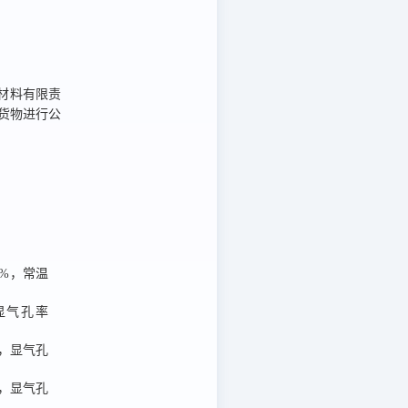
材料有限责
货物进行公
5%，常温
，显气孔率
3，显气孔
3，显气孔