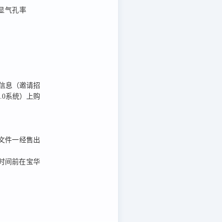
，显气孔率
信息（邀请招
.0系统）上
购
文件一经售出
时间前在宝华