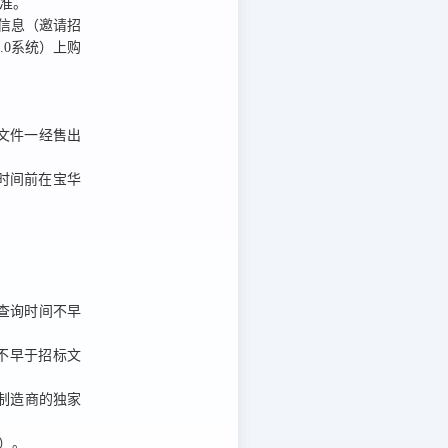
为准。
信息（邀请招
.0系统）上
购
文件一经售出
时间前在宝华
;（查询时间不早
询时间不早于招标文
制造商的独家
算）。