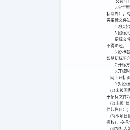
交货时
3.宝华智慧
标除外），
买招标文件
4.购买
5.招标
招标文
不得退还。
6.投标
智慧招标平台
7.开标
8.开标
网上开标页
9.对投
(1)未被国
于招标文件
(2)未被“
件起售日）
(3)本
授权)，投
(4)投标