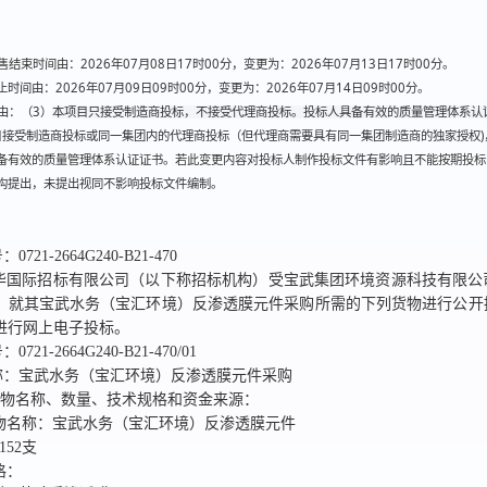
结束时间由：2026年07月08日17时00分，变更为：2026年07月13日17时00分。
时间由：2026年07月09日09时00分，变更为：2026年07月14日09时00分。
由：（3）
本项目只接受制造商投标，不接受代理商投标。投标人具备有效的质量管理体系认
目接受制造商投标或同一集团内的代理商投标（但代理商需要具有同一集团制造商的独家授权)
备有效的质量管理体系认证证书。若此变更内容对投标人制作投标文件有影响且不能按期投标
构提出，未提出视同不影响投标文件编制。
号：
0721-2664G240-B21-470
华国际招标有限公司
（以下称招标机构）受
宝武集团环境资源科技有限公
，就其
宝武水务（宝汇环境）反渗透膜元件采购
所需的下列货物进行公开
进行网上电子投标。
号：
0721-2664G240-B21-470/01
称：
宝武水务（宝汇环境）反渗透膜元件采购
货物名称、数量、技术规格和资金来源：
物名称：
宝武水务（宝汇环境）反渗透膜元件
1152支
格：