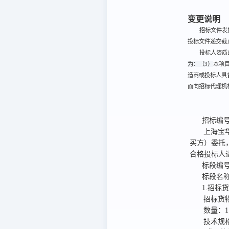
变更说明
招标文件发售
投标文件递交截止
投标人资质
本项
为：（3）
造商或投标人具
面向招标代理机
招标编
上海宝
买方）委托
合格投标人
标段编
标段名
1.招标
招标货
数量：
技术规