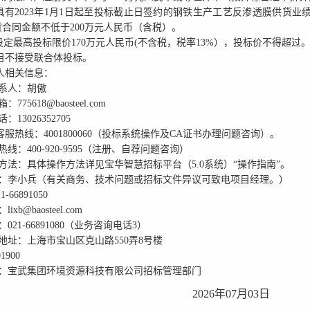
人具有2023年1月1日起至投标截止日签约的钢铁生产工艺反渗透膜供货业
合同金额不低于200万元人民币（含税）。
目设定最高投标限价170万元人民币(不含税，税率13%），投标价不得超过
目
不接受
联合体投标。
标人相关信息：
系人：
胡傲
箱：
775618@baosteel.com
话：
13026352705
华客服热线：
4001800060
（投标系统操作及CA证书办理问题咨询）。
热线：
400-920-9595
（注册、自荐问题咨询）
方法
：具体操作方法详见宝华智慧招标平台（5.0系统）“操作指南”。
：
李小兵
（有关商务、技术问题或招标文件异议可致电项目经理。）
21-66891050
：
lixb@baosteel.com
：
021-66891080（业务咨询电话3）
地址：
上海市宝山区克山路550弄8号楼
01900
：
宝武集团环境资源科技有限公司招标管理部门
2026年07月03日