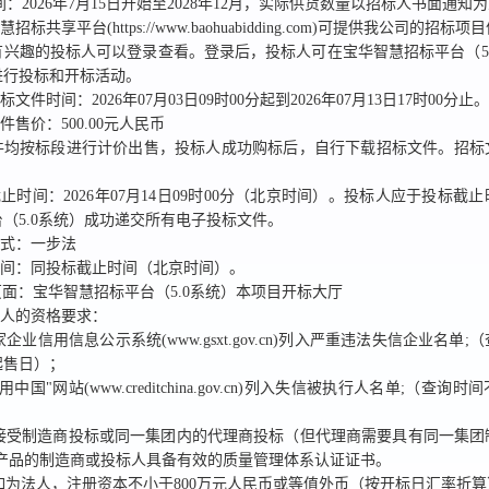
间：
2026年7月15日开始至2028年12月，实际供货数量以招标人书面通知
招标共享平台(https://www.baohuabidding.com)
可提供我公司的招标项目
有兴趣的投标
人可以登录查看。
登录后，
投标人可在宝华智慧招标平台（5
进行投标和开标活动。
招标文件时间：
2026年07月03日09时00分
起到
2026年07月13日17时00分
止。
文件售价：
500.00
元人民币
件均按标段进行计价出售
，
投标人
成功购标后
，自行下载招标文件。招标
截止时间：
2026年07月14日09时00分
（北京时间）。
投标人应于投标截止
（5.0系统）
成功
递交所有电子投标文件。
方式：
一步法
时间：
同投标截止时间
（北京时间）。
面：宝华智慧招标平台（5.0系统）本项目开标大厅
标人的资格要求：
家企业信用信息公示系统(www.gsxt.gov.cn)列入严重违法失信企业名单
起售日）；
信用中国"网站(www.creditchina.gov.cn)列入失信被执行人名单;（查
；
项目接受制造商投标或同一集团内的代理商投标（但代理商需要具有同一集团
标产品的制造商或投标人具备有效的质量管理体系认证证书。
人如为法人，注册资本不小于800万元人民币或等值外币（按开标日汇率折