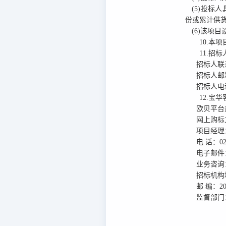
(5)投标
份或累计供货
(6)该项
10.本项
11.招
招标人联
招标人邮
招标人电
12.宝
欧贝平台
网上购标
项目经理
电
话：
0
电子邮件
业务咨询
招标机构
邮
编：
2
监督部门