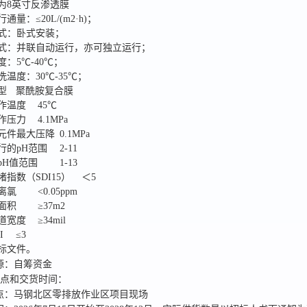
为8英寸反渗透膜
通量：≤20L/(m2·h)；
式：卧式安装；
式：并联自动运行，亦可独立运行；
：5℃-40℃；
温度：30℃-35℃；
膜结合型	聚酰胺复合膜
最大工作温度	45℃
最大工作压力	4.1MPa
单只膜元件最大压降	0.1MPa
连续运行的pH范围	2-11
清洗的pH值范围	1-13
最大污堵指数（SDI15）	＜5
允许游离氯	<0.05ppm
有效膜面积	≥37m2
给水流道宽度	≥34mil
进水SDI	≤3
标文件。
源：
自筹资金
地点和交货时间：
点：
马钢北区零排放作业区项目现场