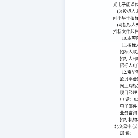
光电子能谱
(3)投标人
间不早于招
(4)投标人
招标文件起
10.本项
11.招
招标人联
招标人邮
招标人电
12.宝
欧贝平台
网上购标
项目经理
电
话：
0
电子邮件
业务咨询
招标机构
北交易中心
邮
编：