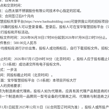
源：
自筹资金
地点和交货时间：
点：
山西太钢不锈钢股份有限公司技术中心指定的区域。
间：
合同签订后8个月内
招标共享平台(https://www.baohuabidding.com)
可提供我公司的招标项目
有兴趣的投标
人可以登录查看。
登录后，
投标人可在宝华智慧招标平台（5
进行投标和开标活动。
招标文件时间：
2026年06月30日17时00分
起到
2026年07月06日23时59分
止。
文件售价：
500.00
元人民币
件均按标段进行计价出售
，
投标人
成功购标后
，自行下载招标文件。招标
截止时间：
2026年07月15日09时30分
（北京时间）。
投标人应于投标截止
（5.0系统）
成功
递交所有电子投标文件。
方式：
一步法
时间：
同投标截止时间
（北京时间）。
面：宝华智慧招标平台（5.0系统）本项目开标大厅
标人的资格要求：
标人须为制造商或代理商。投标人如为代理商，应具有其代理产品制造商的
同一个制造商同一品牌同一型号设备的代理商之间、代理商与制造商之
023年1月1日起至2025年12月31日（以合同签订时间为准），投标人或所投