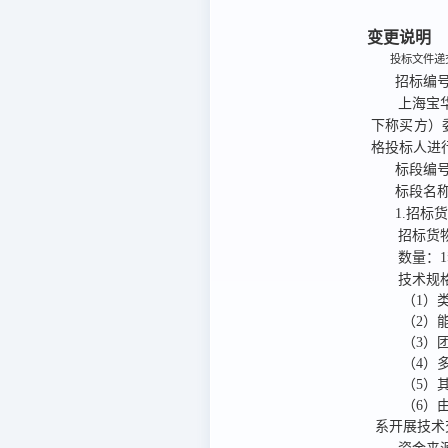
变更说明
投标文件递交
招标编
上海宝
下称买方）
格投标人进
标段编
标段名
1.招标
招标货
数量：
技术规
（1）
（2）能
（3）
（4）
（5）
（6）
系开展技术交