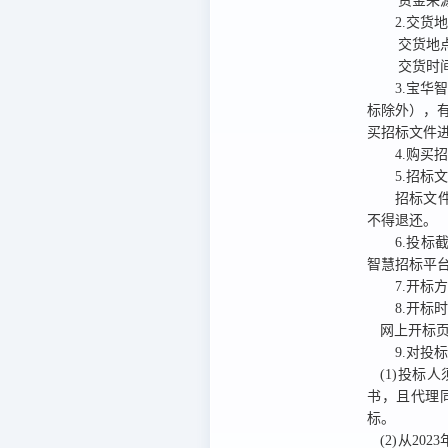
资金来
2.交货
交货地
交货时
3.宝华智慧
标除外），
买招标文件
4.购买
5.招标
招标文
不得退还。
6.投标
智慧招标平台
7.开标
8.开标
网上开标页
9.对投
(1)投
书，且代理
标。
(2)从2