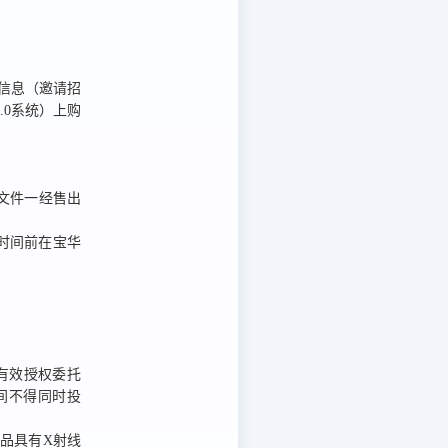
信息（邀请招
.0系统）上
购
文件一经售出
时间前在宝华
有效授权委托
间不得同时投
产品具有X射线