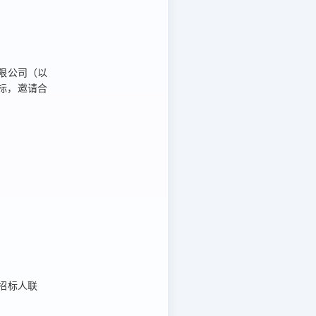
限公司
（以
标，
邀请合
招标人联