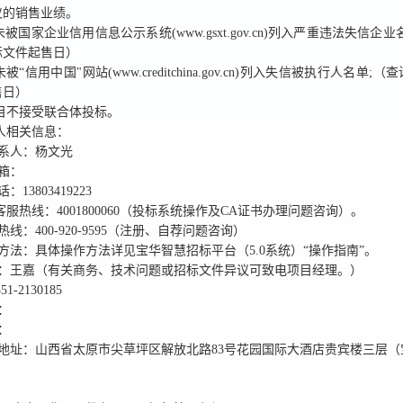
仪的销售业绩。
未被国家企业信用信息公示系统(www.gsxt.gov.cn)列入严重违法失信企
标文件起售日）
未被“信用中国"网站(www.creditchina.gov.cn)列入失信被执行人名单
售日）
目
不接受
联合体投标。
标人相关信息：
系人：
杨文光
箱：
话：
13803419223
华客服热线：
4001800060
（投标系统操作及CA证书办理问题咨询）。
热线：
400-920-9595
（注册、自荐问题咨询）
方法
：具体操作方法详见宝华智慧招标平台（5.0系统）“操作指南”。
：
王嘉
（有关商务、技术问题或招标文件异议可致电项目经理。）
351-2130185
：
：
地址：
山西省太原市尖草坪区解放北路83号花园国际大酒店贵宾楼三层（
）