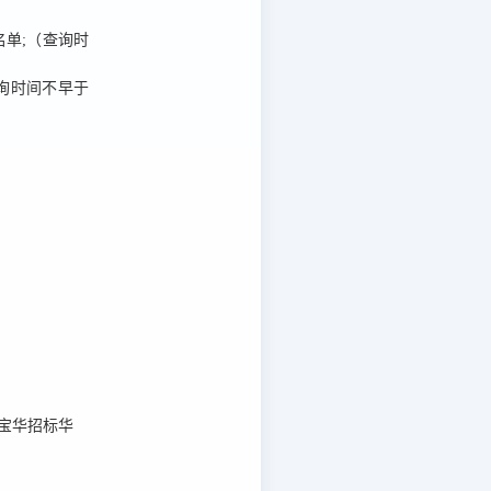
业名单;（查询时
;（查询时间不早于
宝华招标华