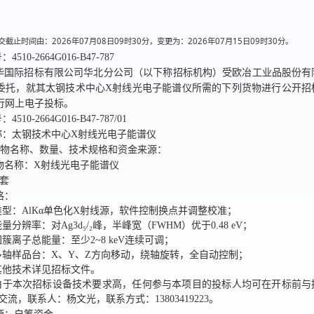
截止时间由：2026年07月08日09时30分，变更为：2026年07月15日09时30分。
号：
4510-2664G016-B47-787
华国际招标有限公司华北分公司
（以下称招标机构）受
欧冶工业品股份有
委托，就其
太钢技术中心X射线光电子能谱仪
所需的下列货物进行公开招
行网上电子投标。
号：
4510-2664G016-B47-787/01
称：
太钢技术中心X射线光电子能谱仪
货物名称、数量、技术规格和资金来源：
物名称：
X射线光电子能谱仪
1套
格：
类型：AlKα单色化X射线源，软件控制换点并调整校准；
量分辨率：对Ag3d₅/₂峰，半峰宽（FWHM）优于0.48 eV；
团簇离子总能量：至少2~8 keV连续可调；
多轴样品台：X、Y、Z方向移动，绕轴旋转，全自动控制；
其他技术详见招标文件。
由于本次招标设备技术要求高，任何参与本项目的投标人均可在开标前与
流，联系人：杨文光，联系方式：13803419223。