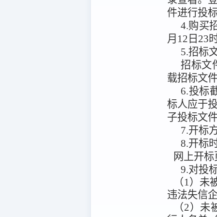
件
进行投
4.购
月12日23
5.招标
招标文
载招标文
6.投标
标人应于
子投标文
7.开标
8.开标
网上开标
9.对
（1）未被
违法失信企
（2）未被“