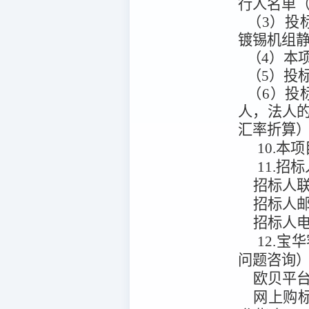
行人名单（
（3）投
镀锡机组
（4）本
（5）投
（6）投
人，法人的
汇率折算
10.本项
11.招
招标人
招标人
招标人
12.宝
问题咨询
欧贝平
网上购