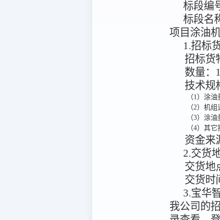
标段编
标段名
项目涂油
1.招
招标货
数量：
技术规
（1）涂油量要
（2）机组速
（3）涂
（4）其它
资金来
2.交
交货地
交货时
3.宝华智慧
我公司的
录查看。