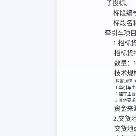
子投标。
标段编
标段名
牵引车项
1.招
招标货
数量：
技术规
购置10辆
1.牵引车主
2.挂车主要
3.其他要
资金来
2.交
交货地