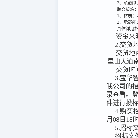
2、承载能
胶合板箱
1、材质：
2、承载能力
具体详见
资金来
2.交
交货地
里山大道南
交货时
3.宝华智慧
我公司的
录查看。
件
进行投
4.购
月08日18
5.招标
招标文