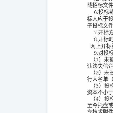
载招标文
6.投标
标人应于
子投标文
7.开标
8.开标
网上开标
9.对
（1）未被
违法失信企
（2）未被“
行人名单（
（3）投
资本不小于
（4）投
至今托盘
充技术附