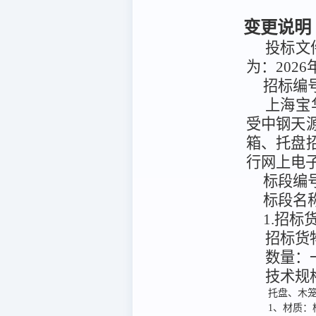
变更说明
投标文件
为：2026
招标编
上海宝
受
中钢天
箱、托盘
行网上电
标段编
标段名
1.招
招标货
数量：
技术规
托盘、木笼
1、材质：