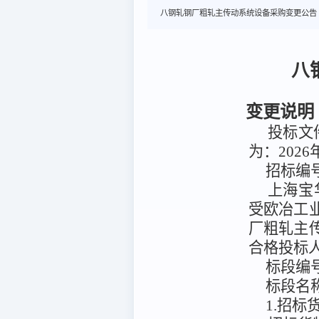
八钢轧钢厂粗轧主传动系统设备采购变更公告
八
变更说明
投标文件
为：2026
招标编
上海宝
受
欧冶工
厂粗轧主
合格投标
标段编
标段名
1.招