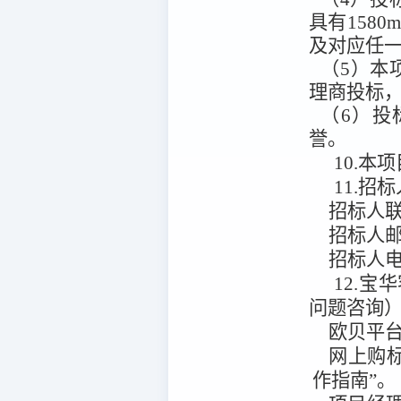
具有158
及对应任
（5）本
理商投标
（6）投
誉。
10.本项
11.招
招标人
招标人
招标人
12.宝
问题咨询
欧贝平
网上购
作指南”。