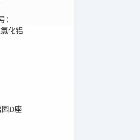
号：
区聚氯化铝
启园D座