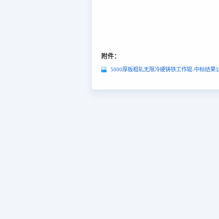
（签名）
附件：
5000厚板粗轧无限冷硬铸铁工作辊-中标结果公告