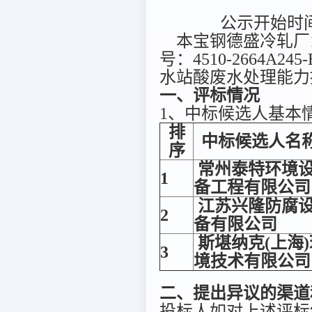
公示开始时间：
本宝钢德盛冷轧厂1
号：4510-2664A
水站酸废水处理能力
一、评标情况
1、中标候选人基本
排
中标候选人名
序
常州泰特环境
1
备工程有限公司
江苏兴隆防腐
2
备有限公司
斯堪纳克(上海)
3
境技术有限公司
二、提出异议的渠道
投标人如对上述评标