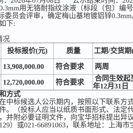
2026年07月08日
公示结束时间：202
mm用无铬耐指纹涂液（标段（包）编号：0721
，经评标委员会评审，确定梅山基地镀铝锌0.3
如下:
情况
投标报价(元)
质量
工期/交货期
有
13,908,000.00
符合要求
两周
防
合同生效起至
12,720,000.00
符合要求
年12月31日
和方式
在中标候选人公示期内，按照以下联系方
件。（投标人应当以纸质书面形式、法定
，并附必要证明文件，向宝华招标提出异议）
7578129）或021-66891063，联系地址：上