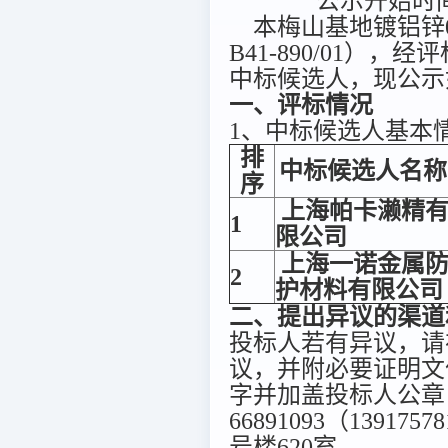
公示开始时间：
本梅山基地镀铝锌0.3
B41-890/01）
中标候选人，现公示
一、评标情况
1、中标候选人基本
排
中标候选人名称
序
上海帕卡濑精
1
限公司
上海一诺金属
2
护材料有限公司
二、提出异议的渠道
投标人若有异议，请
议，并附必要证明文
字并加盖投标人公章
66891093（1391
号楼620室。