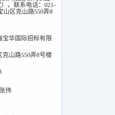
。联系电话：021-
海市宝山区克山路550弄8
海宝华国际招标有限
克山路550弄8号楼
3
张伟
（签名）