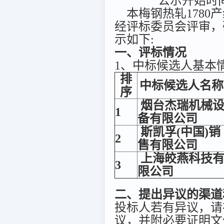
公示开始时间：
本梅钢热轧1780产线轧
经评标委员会评审，
示如下:
一、评标情况
1、中标候选人基本
排
中标候选人名称
序
烟台杰瑞机械
1
备有限公司
斯凯孚(中国)销
2
售有限公司
上海皎燕科技
3
限公司
二、提出异议的渠道
投标人若有异议，请
议，并附必要证明文