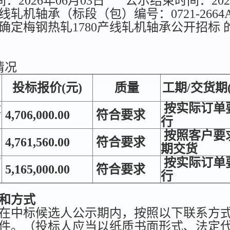
2026年06月03日
公示结束时间：202
机轴承（标段（包）编号：0721-2664A935
确定梅钢热轧1780产线轧机轴承公开招标
情况
投标报价(元)
质量
工期/交货期
设
按实际订单
4,706,000.00
符合要求
行
按照客户要
4,761,560.00
符合要求
期交货
有
按实际订单
5,165,000.00
符合要求
行
和方式
在中标候选人公示期内，按照以下联系方
件。（投标人应当以纸质书面形式、法定