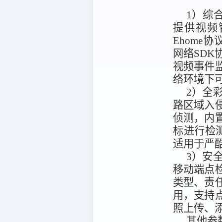
1）综
提供视频
Ehome协
网络SD
视频事件
络环境下
2）全
路区域入
侦测，内
标进行检测
适用于严酷的
3）安
移动端点
类型、责
用，支持
照上传、
其他参