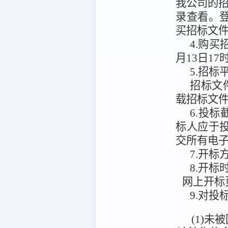
我公司的
录查看。
买招标文
4.购
月13日17
5.招标
招标文
载招标文
6.投标
标人应于投
交所有电
7.开标
8.开标
网上开标
9.对
(1)未