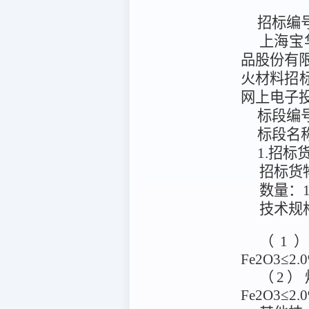
招标编
上海宝
品股份有
火材料招
网上电子
标段编
标段名
1.招
招标货
数量：
技术规
（1）
Fe2O3≤
（2）炉
Fe2O3≤