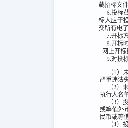
载招标文
6.投标
标人应于投
交所有电
7.开标
8.开标
网上开标
9.对
（1）未
严重违法
（2）未被
执行人名
（3）
或等值外
民币或等
（4）