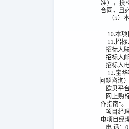
准），投标
合同，且必
（5）
10.本项
11.招
招标人
招标人
招标人
12.宝
问题咨询
欧贝平
网上购
作指南”。
项目经
电项目经
电
话：
0