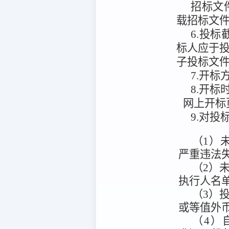
招标文
载招标文
6.投标
标人应于
子投标文
7.开标
8.开标
网上开标
9.对
（1）未
严重违法
（2）未被
执行人名
（3）
或等值外
（4）