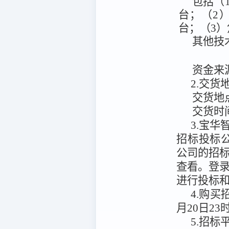
包括（
台；（2）
台；（3）
其他技
资金来
2.交
交货地
交货时
3.宝华智
招标投标公共服务平
公司的招
查看。
登
进行投标
4.购
月20日23
5.招标