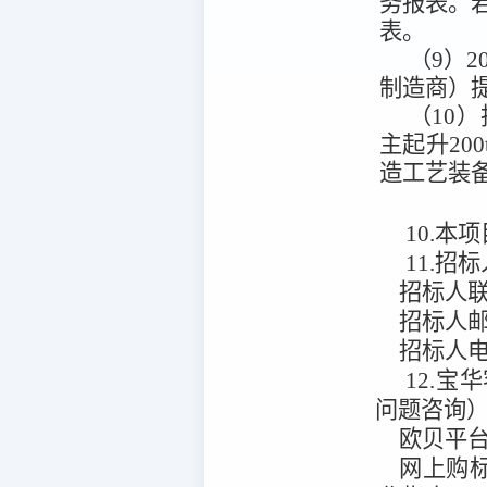
务报表。若
表。
（9）
制造商）
（10
主起升20
造工艺装
10.本项
11.招
招标人
招标人
招标人
12.宝
问题咨询
欧贝平
网上购