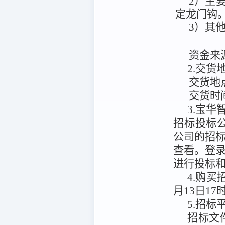
2）主
定龙门钩
3）其
资金来
2.交
交货地
交货时
3.宝华智
招标投标公共服务平
公司的招
查看。
登
进行投标
4.购
月13日17
5.招标
招标文