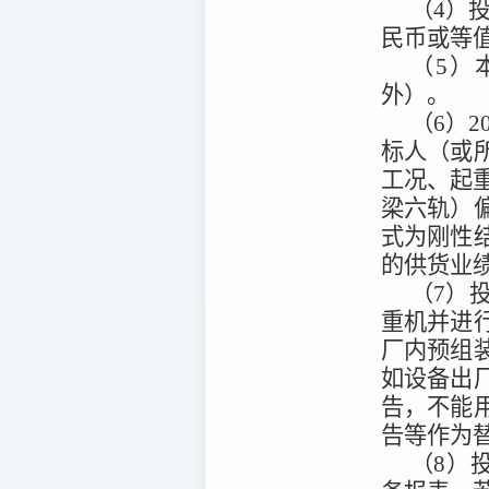
（4）
民币或等
（5）
外）。
（6）
标人（或
工况、起重
梁六轨）
式为刚性
的供货业
（7）
重机并进
厂内预组
如设备出
告，不能
告等作为
（8）