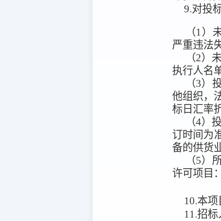
9.对
（1）未
严重违法
（2）未被
执行人名
（3）
他组织，法
标日汇率
（4）
订时间为
备的供货
（5）
许可项目
10.本项
11.招