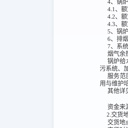
4、锅
4.1、额
4.2、额
4.3、额
5、锅炉
6、排烟
7、系统
烟气余
锅炉给
污系统、
服务范
用与维护
其他详
资金来
2.交
交货地