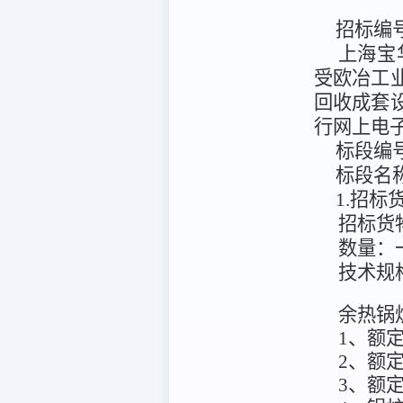
招标编
上海宝
受
欧冶工
回收成套
行网上电
标段编
标段名
1.招
招标货
数量：
技术规
余热锅
1、额定
2、额定
3、额定