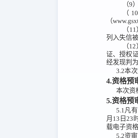
（9
（
（www.g
（11
列入失信
（1
证、授权证
经发现判
3.2
本次
4.资格预
本次资
5.资格
5.1
凡有
月13日23
载电子资
5.2
资审