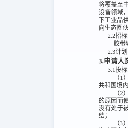
将覆盖至
设备领域
下工业品供应
向生态圈
2.2招
胶带
2.3计
3.申请
3.1投
（1
共和国境
（2
的原因而
没有处于
结；
（3