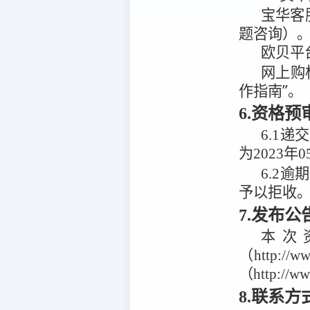
宝华客
题咨询）
欧贝平
网上购
作指南”。
6.资格
6.1
递交
为
2023年
6.2
逾期
予以拒收
7.发布
本次
（http:/
（http://w
8.联系方