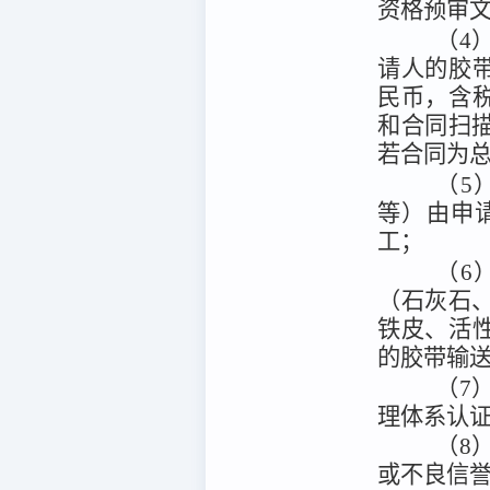
资格预审
（4
请人的胶
民币，含
和合同扫
若合同为
（5
等）由申
工；
（6
（石灰石
铁皮、活性
的胶带输送
（7
理体系认
（8
或不良信