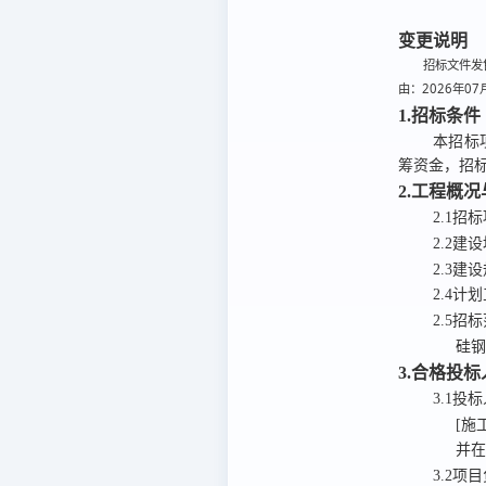
变更说明
招标文件发售
由：2026年07
1.招标条件
本招标
筹资金，
招
2.工程概
2.1招
2
.
2建
2
.
3
建设
2.4计
2.5招
硅钢
3.合格投
3.1
投标
[施
并
3.2项