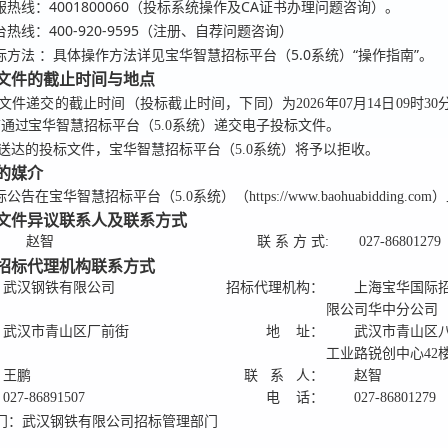
4001800060（投标系统操作及CA证书办理问题咨询）。
服热线：
400-920-9595（注册、自荐问题咨询）
台热线：
：具体操作方法详见宝华智慧招标平台（5.0系统）“操作指南”。
标方法
标文件的截止时间与地点
文件递交的截止时间（投标截止时间，下同）为
2026年07月14日09时30
前通过
宝华智慧招标平台（5.0系统）
递交电子投标文件。
送达的投标文件，宝华智慧招标平台（5.0系统）将予以拒收。
告的媒介
告在宝华智慧招标平台（5.0系统）（https://www.baohuabidding.co
标文件异议联系人及联系方式
赵智
联 系 方 式:
027-86801279
及招标代理机构联系方式
武汉钢铁有限公司
招标代理机构：
上海宝华国际
限公司华中分公司
武汉市青山区厂前街
地 址：
武汉市青山区
工业路锐创中心42
王鹏
联 系 人：
赵智
027-86891507
电 话：
027-86801279
门：武汉钢铁有限公司招标管理部门