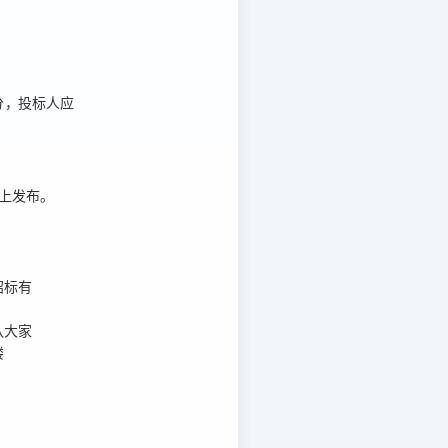
分
，投标人应
m）上发布。
招标有
八大家
楼