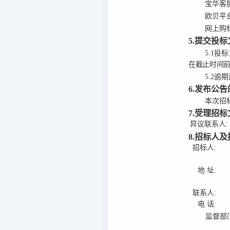
宝华客
欧贝平
网上购
5.提交投
5.1
投标
在截止时间
5.2
逾期
6.发布公
本次招标公
7.受理招
异议联系人:
8.招标人
招标人:
地 址:
联系人:
电 话:
监督部