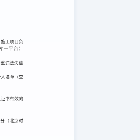
。
的施工项目负
库一平台）
入严重违法失信
被执行人名单（查
证证书有效的
0分
（北京时