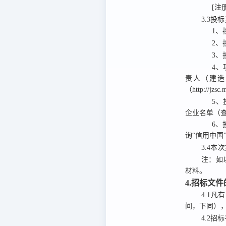
[注
3.3投
1、
2、
3、
4
责人（建造
（http://jz
5、
企业名单（查询
6、
询“信用中国”网
3.4
本次
注：
如
材料。
4.招标文
4.1
凡有
间，下同）
4.2
招标