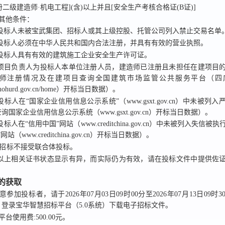
册二级建造师·机电工程](含)以上并且[安全生产考核合格证(B证)]
标其他条件：
投标人未被宝武集团、招标人或其上级控股、托管公司列入禁止交易名单
投标人必须在中华人民共和国内合法注册，并具有有效的营业执照。
投标人具有有效的建筑施工企业安全生产许可证。
、项目负责人为投标人本单位注册人员，建造师已注册且未担任在建项目
师注册情况及在建项目查询全国建筑市场监管公共服务平台（四
sc.mohurd.gov.cn/home）开标当日数据）。
投标人在“国家企业信用信息公示系统”（www.gsxt.gov.cn）中未被列
国家企业信用信息公示系统（www.gsxt.gov.cn）开标当日数据）。
投标人在“信用中国”网站（www.creditchina.gov.cn）中未被列入失信
站（www.creditchina.gov.cn）开标当日数据）。
招标
不接受联合体投标。
以上相关证书状态显示有异，而实际仍为有效，请在投标文件中提供佐
件的获取
意参加投标者，请于
2026年07月03日09时00分
至
2026年07月13日09时3
，登录
宝华智慧招标平台（5.0系统）
下载电子招标文件。
平台使用费:500.00元。