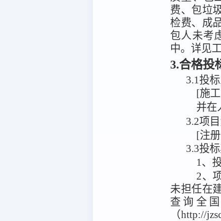
费、包垃
检费、成
包人未考
中。详见
3.合格
3.1
投标
[施
并在
3.2
[注
3.3投
1、
2、
未担任在
查询全
（http:/