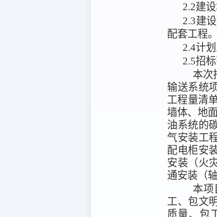
2
.
2建
2
.
3
建设
配套工程
2.4计
2.5招
本次
输送系统
工程量清
墙体、地面
油系统的
气安装工
配电柜安
安装（火
通安装（
本项
工、包文
质量、包