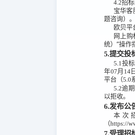
4.2
招标
宝华客
题咨询）
欧贝平
网上购
统）“操作
5.提交
5.1
投标
年07月14
平台（5.0
5.2
逾期
以拒收。
6.发布
本次
（https:/
7.受理