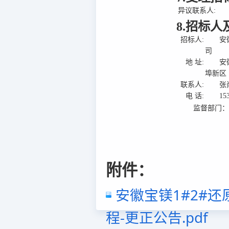
异议联系人:
8.招标
招标人:
安
司
地 址:
安
埠新区
联系人:
张
电 话:
15
监督部门
附件：
安徽宝镁1#2#
程-更正公告.pdf