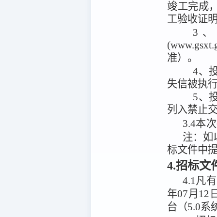
竣工完成
工验收证
3
(www.g
准）。
4、投
失信被执
5、
列入禁止
3.4
本次
注：
如
标文件中
4.招标
4.1
凡有
年07月12
台（5.0系