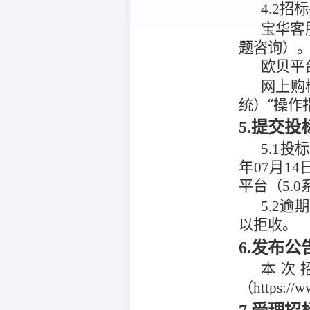
4.2
招标
宝华客
题咨询）
欧贝平
网上购
统）“操作
5.提交
5.1
投标
年07月14
平台（5.0
5.2
逾期
以拒收。
6.发布
本次
（https:/