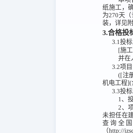
纸施工，
为270天
装，详见
3.合格
3.1
投标
[施
并在
3.2
([
机电工程](
3.3投
1、
2、
未担任在
查询全
（http:/