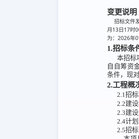
变更说明
招标文件发
月13日17时
为：2026年0
1.招标条
本招标
自
自筹资
条件，现
2.工程
2.1招
2
.
2建
2
.
3
建设
2.4计
2.5招
本项