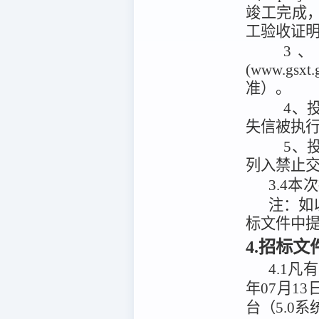
竣工完成
工验收证
3
(www.g
准）。
4、投
失信被执
5、
列入禁止
3.4
本次
注：
如
标文件中
4.招标
4.1
凡有
年07月13
台（5.0系