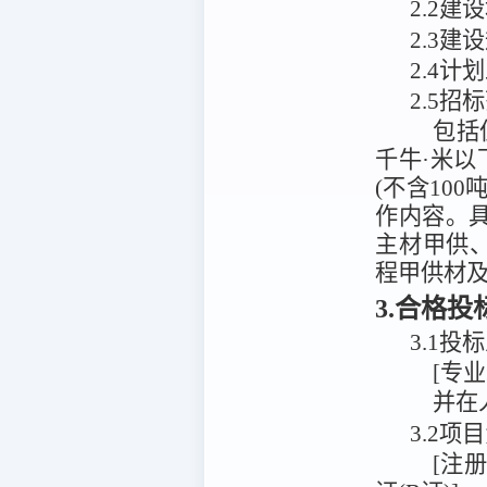
2
.
2建
2
.
3
建设
2.4计
2.5招
包括
千牛·米以
(不含10
作内容。
主材甲供、
程甲供材及
3.合格
3.1
投标
[专
并在
3.2
[注