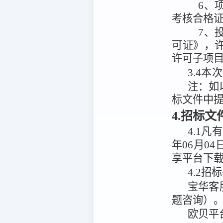
6、
考核合格证
7、
可证》，
许可子项目
3.4
本次
注：
如
标文件中
4.招标
4.1
凡有
年06月04
享平台
下
4.2
招标
宝华客
题咨询）
欧贝平