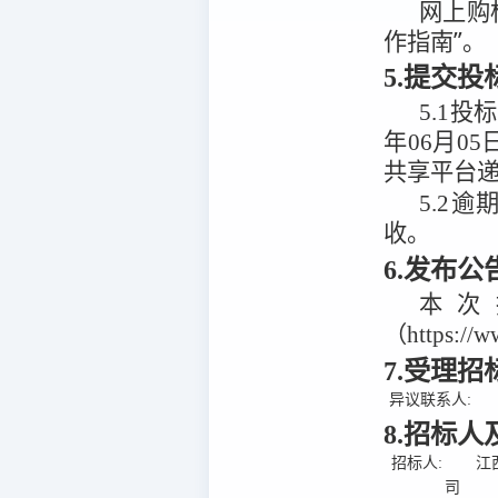
网上购
作指南”。
5.提交
5.1
投标
年06月05
共享平台
5.2
逾
收。
6.发布
本次
（https:/
7.受理
异议联系人:
8.招标
招标人:
江
司