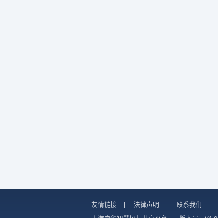
友情链接
|
法律声明
|
联系我们
上海宝华智慧招标共享平台
版本号：V1.0