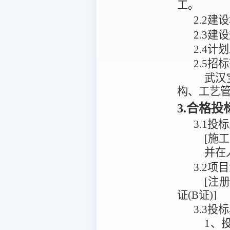
工
。
2
.
2建
2
.
3
建设
2.4计
2.5招
武汉
构、工艺
3.合格
3.1
投标
[施
并在
3.2
[注
证(B证)]
3.3投
1、