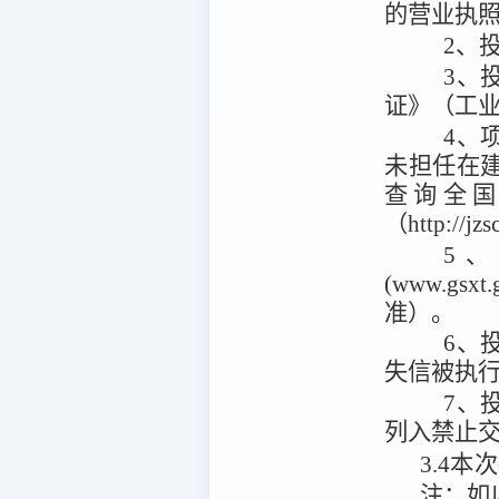
的营业执
2、
3、
证》（工业
4、
未担任在
查询全
（http://
5
(www.g
准）。
6、投
失信被执
7、
列入禁止
3.4
本次
注：
如