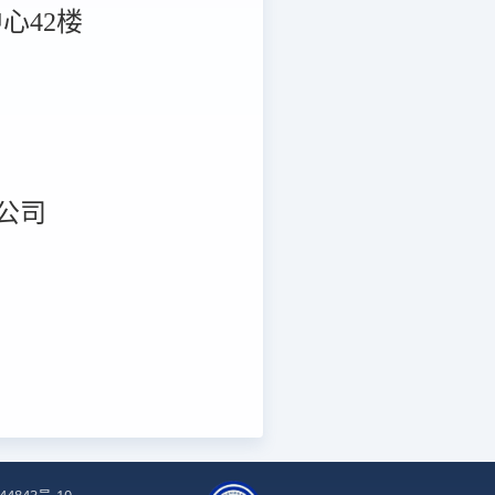
心42楼
公司
44843号-10