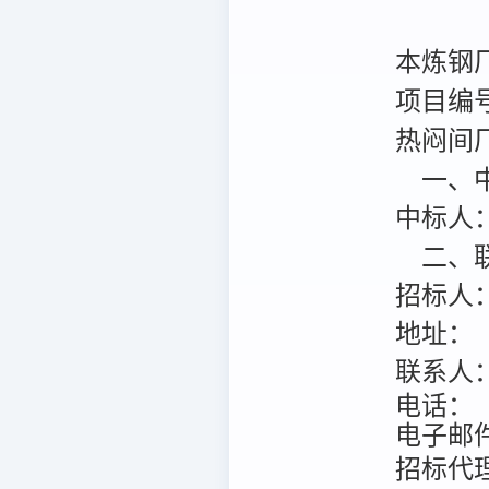
本炼钢
项目编号：
热闷间
一、中
中标人
二、联
招标人
地址：
联系人
电话：
电子邮
招标代