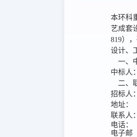
本环科
艺成套设
819
设计、
一、中
中标人
二、联
招标人
地址：
联系人
电话：
电子邮