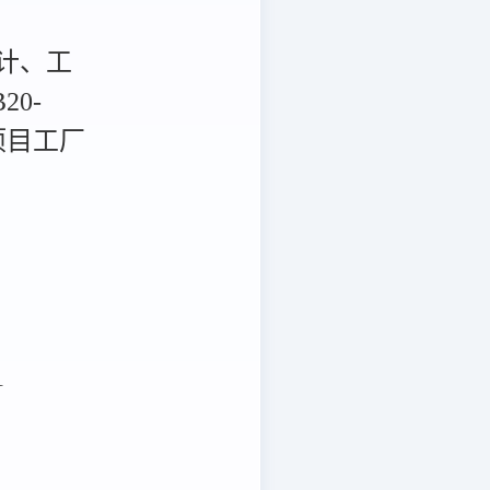
计、工
20-
项目工厂
1